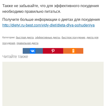
Также не забывайте, что для эффективного похудения
необходимо правильно питаться.
Получите больше информации о диетах для похудения
http://dietyi.ru-best.com/vidy-diet/dieta-dlya-pohudeniya
Категории:
быстрая диета
,
эффективные диеты
,
быстрое похудение
,
диета для
похудения
,
правильная диета
Читайте также
Мы убираем жир с низа живота.