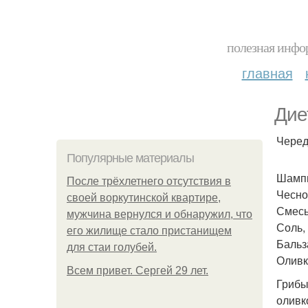
полезная инфор
главная
Дие
Черед
Популярные материалы
Шампи
После трёхлетнего отсутствия в
Чеснок
своей воркутинской квартире,
Смесь 
мужчина вернулся и обнаружил, что
Соль, 
его жилище стало пристанищем
Бальз
для стаи голубей.
Оливк
Всем привет. Сергей 29 лет.
Грибы
оливк