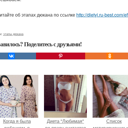
итайте об этапах дюкана по ссылке
http://dietyi.ru-best.com
и:
этапы дюкана
авилось? Поделитесь с друзьями!
Когда я была
Диета "Любимая"
Список
ребенком, я
по праву считается
мотивирующих к