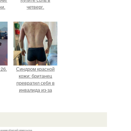
ни.
четверг.
 26.
Синдром красной
кожи: британец
превратил себя в
инвалида из-за
бесконтрольного
использования
мази.
казании обратной гиперссылки.