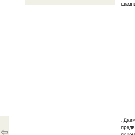
шампи
. Дае
предв
⇦
пере