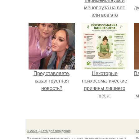
менопауза на вес
ду
или все это
ерунда?
Представляете,
Некоторые
В
какая грустная
психосоматические
новость?
причины лишнего
веса:
м
д
© 2026 Диета для похудения
К
П
Полезная информация о диетах, новости, отзывы, описания, инструкции и многое другое