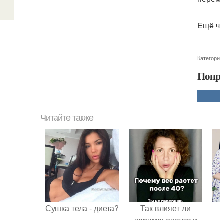
Ещё ч
Категори
Понр
Читайте также
Сушка тела - диета?
Так влияет ли
перименопауза и