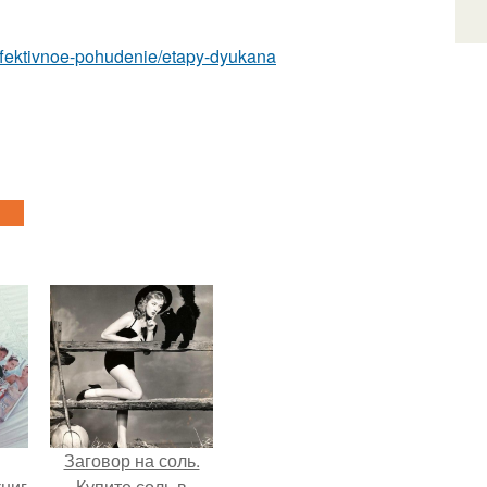
/effektivnoe-pohudenie/etapy-dyukana
Заговор на соль.
ниг
Купите соль в