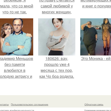
мала, что со мной
самой любимой у
и книг о похуде
что-то не так.
многих женщин,
постоянно
следящих за своей
фигурой.
ладимир Меньшов
180626: вау,
Это Моника - ей
без памяти
прошло уже 4
влюбился в
месяца с тех пор,
олодую актрису и
как Чо боа родила.
аже решил уйти от
алентовой ради
неё.
онтакты
Пользовательское соглашение
Обратная связь
олитика конфидециальности
Копирование разрешено при у