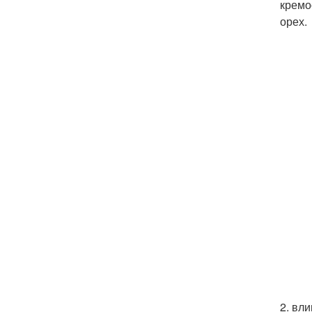
кремо
орех.
2. вл