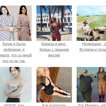
Когда я была
Корица и мед -
Неделькин - с
ребенком, я
борцы с лишним
Встречи и груш
мала, что со мной
весом!
что-то не так.
180626: вау,
Как разогнать
Это Моника - ей