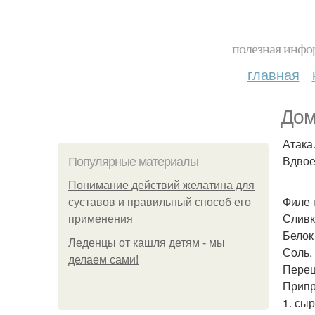
полезная инфор
главная
Дом
Атака
Вдвое 
Популярные материалы
Понимание действий желатина для
Филе к
суставов и правильный способ его
Сливк
применения
Белок
Леденцы от кашля детям - мы
Соль.
делаем сами!
Перец
Припр
1. сы