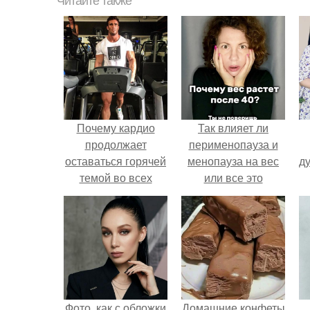
Читайте также
Почему кардио
Так влияет ли
продолжает
перименопауза и
оставаться горячей
менопауза на вес
ду
темой во всех
или все это
дискуссиях,
ерунда?
посвященных
методам сжигания
жира?
Фото, как с обложки
Домашние конфеты