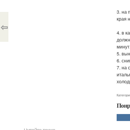
3. на
края 
⇦
4. в 
должн
минут
5. вы
6. сн
7. на
италь
холод
Категори
Понр