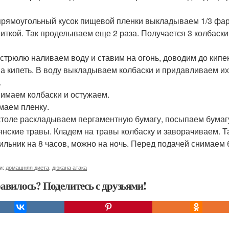
 прямоугольный кусок пищевой пленки выкладываем 1/3 фа
ниткой. Так проделываем еще 2 раза. Получается 3 колбаски
кастрюлю наливаем воду и ставим на огонь, доводим до кип
а кипеть. В воду выкладываем колбаски и придавливаем их
.
нимаем колбаски и остужаем.
имаем пленку.
 столе раскладываем пергаментную бумагу, посыпаем бумаг
янские травы. Кладем на травы колбаску и заворачиваем. Т
ильник на 8 часов, можно на ночь. Перед подачей снимаем 
и:
домашняя диета
,
дюкана атака
авилось? Поделитесь с друзьями!