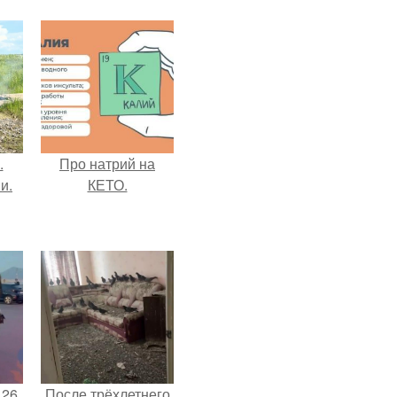
.
Про натрий на
и.
КЕТО.
 26.
После трёхлетнего