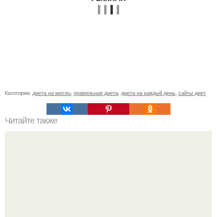
Категории:
диета на месяц
,
правильная диета
,
диета на каждый день
,
сайты диет
Читайте также
Древний денежный ритуал "Рисовая Миска".