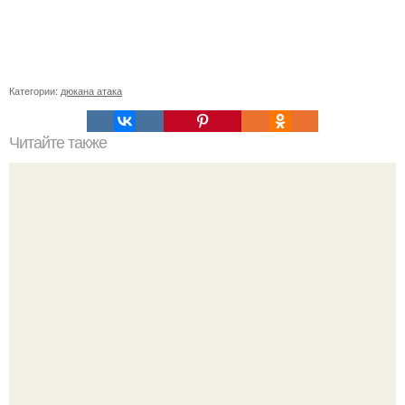
Категории:
дюкана атака
Читайте также
Список продуктов на одного человека. Список продуктов
на неделю (две) на 1 человека.