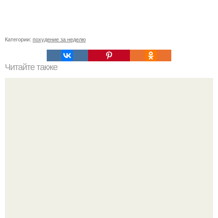
Категории:
похудение за неделю
Читайте также
ХАНУМ просто объедение! Ингредиенты: Для теста: 1
яйцо. 50 - 100 мл воды.