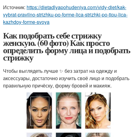
Источник:
https://dietadlyapohudeniya.com/vidy-diet/kak-
vybrat-pravilno-strizhku-po-forme-lica-strizhki-po-tipu-lica-
kazhdoy-forme-svoya
Как подобрать себе стрижку
женскую. (60 фото) Как просто
определить форму лица и подобрать
стрижку
Чтобы выглядеть лучше ✨ без затрат на одежду и
аксессуары, достаточно изучить своё лицо и подобрать
правильную причёску, форму бровей и макияж.