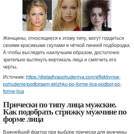
Женщины, относящиеся к этому типу, могут гордиться
своими красивыми скулами и чёткой линией подбородка.
А чтобы выглядеть наилучшим образом, достаточно
зрительно вытянуть вертикаль лица и смягчить его
черты.
Источник:
https://dietadlyapohudeniya.com/effektivnoe-
pohudenie/podbiraem-strizhku-po-forme-lica-podbor-po-
forme-lica
Прически по типу лица мужские.
Как подобрать стрижку мужчине по
форме лица
Важнейший фактор при выборе прически для мужчины