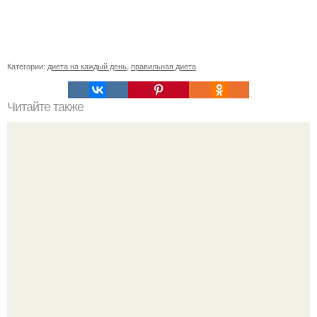
Категории:
диета на каждый день
,
правильная диета
Читайте также
Количество белков, жиров и углеводов в различных
продуктах питания?