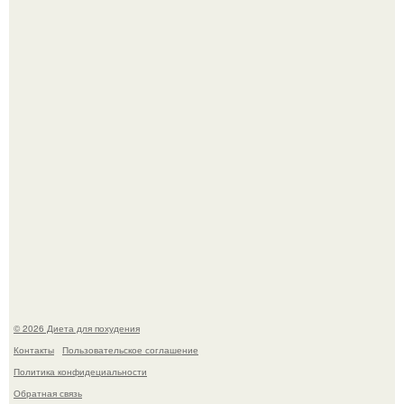
Синдром красной кожи: британец превратил себя в
инвалида из-за бесконтрольного использования мази.
Виктория галустян, бывшая жена юмориста Михаила
галустяна, рассказала о неожиданных последствиях
развода.
© 2026 Диета для похудения
Контакты
Пользовательское соглашение
Политика конфидециальности
Обратная связь