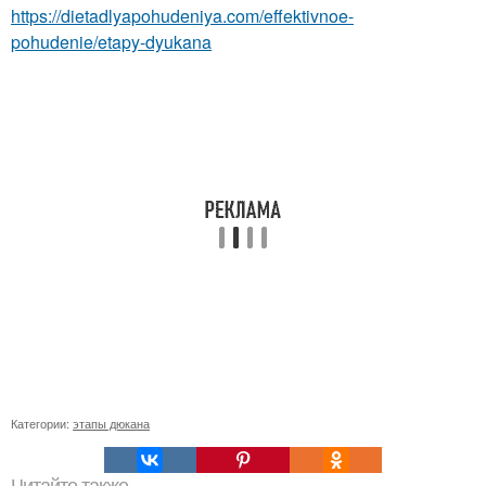
https://dietadlyapohudeniya.com/effektivnoe-
pohudenie/etapy-dyukana
Категории:
этапы дюкана