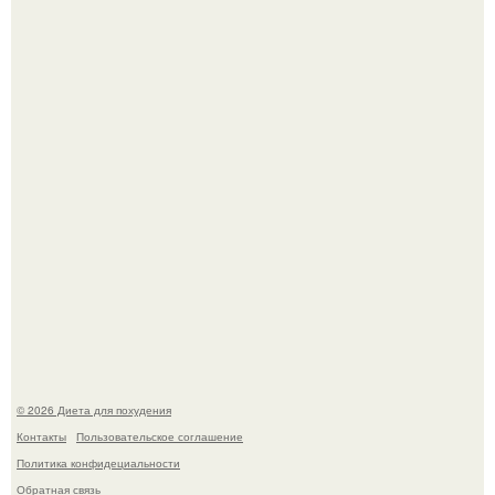
180626: вау, прошло уже 4 месяца с тех пор, как Чо боа
родила.
Виктория галустян, бывшая жена юмориста Михаила
галустяна, рассказала о неожиданных последствиях
развода.
© 2026 Диета для похудения
Контакты
Пользовательское соглашение
Политика конфидециальности
Обратная связь