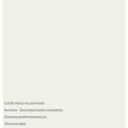
инвалида из-за бесконтрольного использования мази.
Виктория галустян, бывшая жена юмориста Михаила
галустяна, рассказала о неожиданных последствиях
развода.
© 2026 Диета для похудения
Контакты
Пользовательское соглашение
Политика конфидециальности
Обратная связь