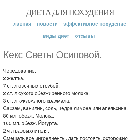
ДИЕТА ДЛЯ ПОХУДЕНИЯ
главная
новости
эффективное похудение
виды диет
отзывы
Кекс Светы Осиповой.
Чередование.
2 желтка.
7 ст. л овсяных отрубей.
2 ст. л сухого обезжиренного молока.
3 ст. л кукурузного крахмала.
Сахзам, ванилин, соль, цедра лимона или апельсина.
80 мл. обезж. Молока.
100 мл. обезж. Йогурта.
2 ч л разрыхлителя.
Смешать все ингредиенты, дать постоять, осторожно