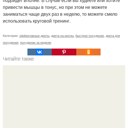
подойдет вполне. В случае если вы худеете или хотите
привести мышцы в тонус, но при этом не можете
заниматься чаще двух раз в неделю, то можете смело
использовать круговой тренинг.
Категории:
эффективные диеты
,
диета на месяц
,
быстрое похудение
,
диета для
похудения
,
похудение за неделю
Читайте также
Уход за собой по дням недели на месяц. План ухода за
собой за 30 минут на неделю?