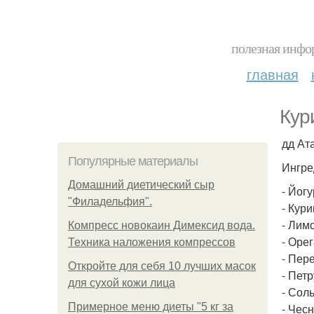
полезная инфор
главная
Кур
дд Ата
Популярные материалы
Ингре
Домашний диетический сыр
- Йогу
"Филадельфия".
- Кури
- Лимо
Компресс новокаин Димексид вода.
- Орег
Техника наложения компрессов
- Пер
Откройте для себя 10 лучших масок
- Петр
для сухой кожи лица
- Соль 
Примерное меню диеты "5 кг за
- Чесн