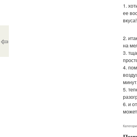
1. хо
ее во
вкуса!
⇦
2. ит
на ме
3. тщ
прост
4. по
возду
минут
5. те
разог
6. и 
может
Категори
Понр