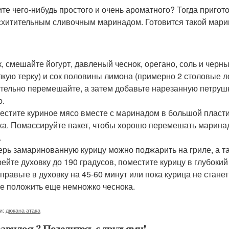
тите чего-нибудь простого и очень ароматного? Тогда пригот
схитительным сливочным маринадом. Готовится такой марин
ак, смешайте йогурт, давленый чеснок, орегано, соль и чер
лкую терку) и сок половины лимона (примерно 2 столовые л
ательно перемешайте, а затем добавьте нарезанную петрушк
о.
местите куриное мясо вместе с маринадом в большой пластик
ха. Помассируйте пакет, чтобы хорошо перемешать маринад 
.
перь замаринованную курицу можно поджарить на гриле, а т
рейте духовку до 190 градусов, поместите курицу в глубокий
отправьте в духовку на 45-60 минут или пока курица не стан
е положить еще немножко чеснока.
и:
дюкана атака
авилось? Поделитесь с друзьями!