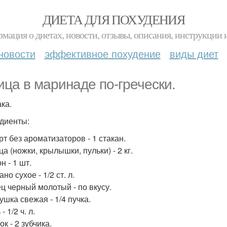
ДИЕТА ДЛЯ ПОХУДЕНИЯ
мация о диетах, новости, отзывы, описания, инструкции 
новости
эффективное похудение
виды диет
ица в маринаде по-гречески.
ка.
диенты:
рт без ароматизаторов - 1 стакан.
ца (ножки, крылышки, пульки) - 2 кг.
н - 1 шт.
ано сухое - 1/2 ст. л.
ец черный молотый - по вкусу.
ушка свежая - 1/4 пучка.
- 1/2 ч. л.
ок - 2 зубчика.