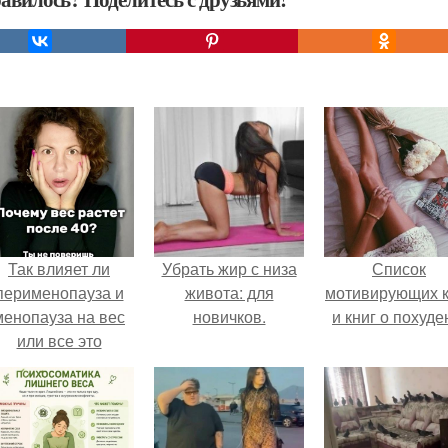
Так влияет ли
Убрать жир с низа
Список
перименопауза и
живота: для
мотивирующих к
менопауза на вес
новичков.
и книг о похуде
или все это
ерунда?