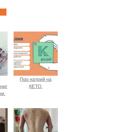
Про натрий на
ниг
КЕТО.
ни.