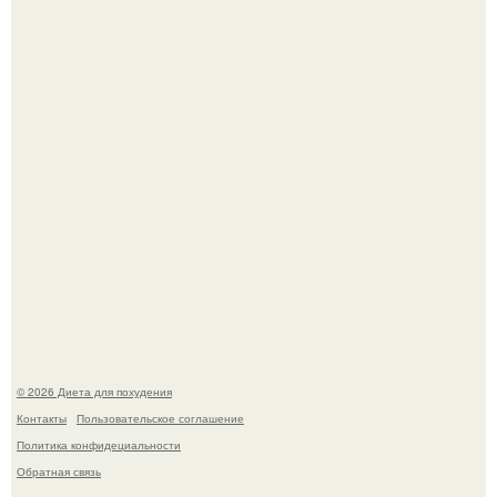
квартире, мужчина вернулся и обнаружил, что его
жилище стало пристанищем для стаи голубей.
Синдром красной кожи: британец превратил себя в
инвалида из-за бесконтрольного использования мази.
© 2026 Диета для похудения
Контакты
Пользовательское соглашение
Политика конфидециальности
Обратная связь