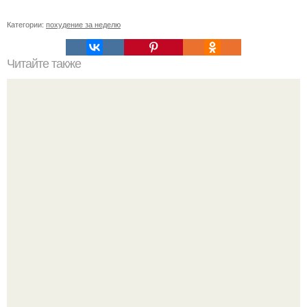
Категории:
похудение за неделю
Читайте также
Программа тренировок 3 раза в неделю в домашних
условиях!