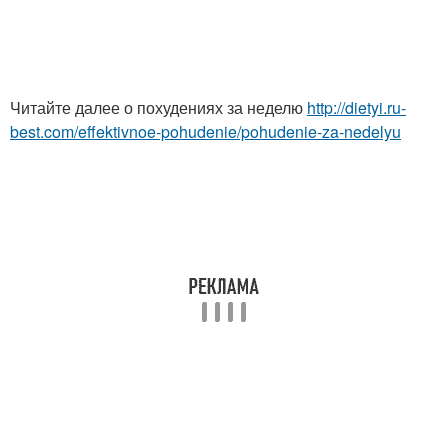
Читайте далее о похудениях за неделю
http://dietyi.ru-
best.com/effektivnoe-pohudenie/pohudenie-za-nedelyu