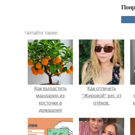
Понр
Читайте также
Как вырастить
Как отличить
мандарин из
"Жировой" вес от
косточки в
отёков.
домашних
условиях.