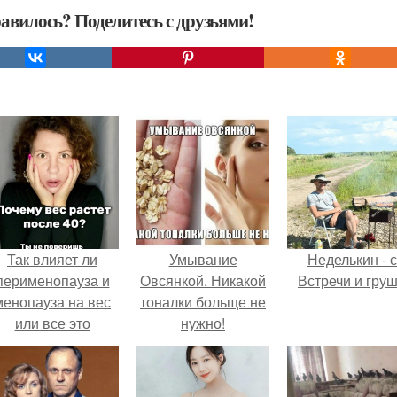
авилось? Поделитесь с друзьями!
Так влияет ли
Умывание
Неделькин - с
перименопауза и
Овсянкой. Никакой
Встречи и груш
менопауза на вес
тоналки больще не
или все это
нужно!
ерунда?