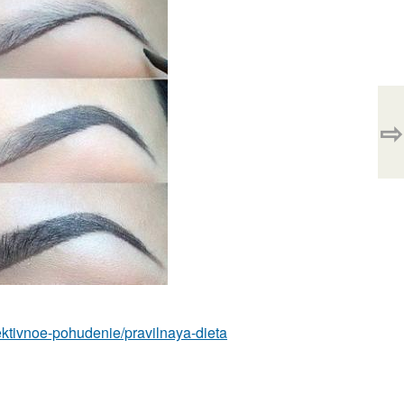
⇨
ffektivnoe-pohudenie/pravilnaya-dieta