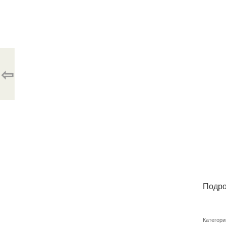
⇦
Подро
Категори