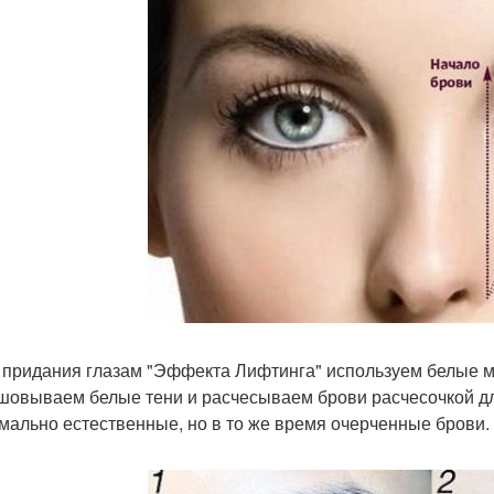
я придания глазам "Эффекта Лифтинга" используем белые ма
шовываем белые тени и расчесываем брови расчесочкой дл
мально естественные, но в то же время очерченные брови.