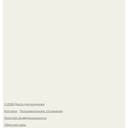
воздушная шоколадная нуга, покрытая молочным
шоколадом.
После трёхлетнего отсутствия в своей воркутинской
квартире, мужчина вернулся и обнаружил, что его
жилище стало пристанищем для стаи голубей.
© 2026 Диета для похудения
Контакты
Пользовательское соглашение
Политика конфидециальности
Обратная связь