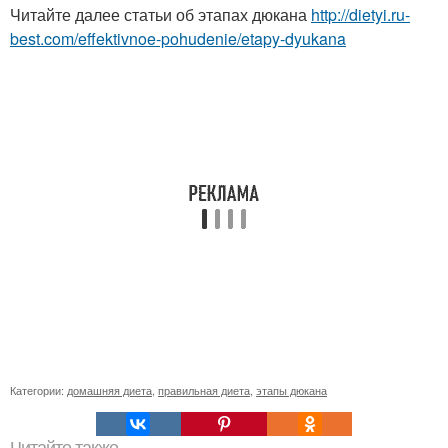
Читайте далее статьи об этапах дюкана
http://dietyi.ru-
best.com/effektivnoe-pohudenie/etapy-dyukana
Категории:
домашняя диета
,
правильная диета
,
этапы дюкана
Читайте также