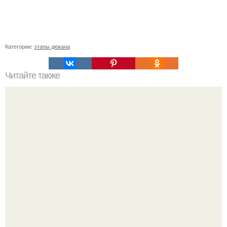
Категории:
этапы дюкана
Читайте также
Список продуктов на одного человека. Список продуктов
на неделю (две) на 1 человека.