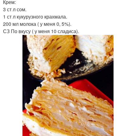
Крем:
3 ст л сом.
1 ст л кукурузного крахмала.
200 мл молока ( у меня 0, 5%).
СЗ По вкусу ( у меня 10 сладиса).