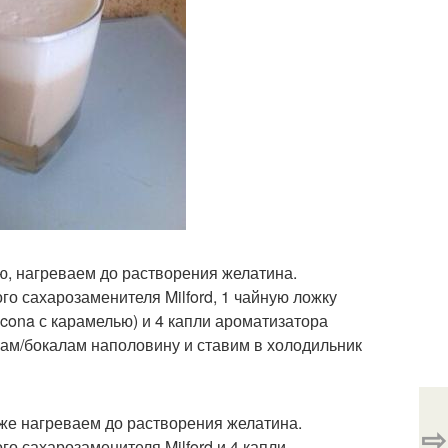
ю, нагреваем до растворения желатина.
го сахарозаменителя Milford, 1 чайную ложку
cona с карамелью) и 4 капли ароматизатора
ам/бокалам наполовину и ставим в холодильник
же нагреваем до растворения желатина.
⇨
о сахарозаменителя Milford и 4 капли