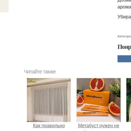
арома
Убира
Категори
Понр
Читайте также
Как правильно
Метабуст нужен не