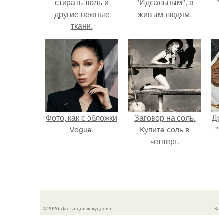
стирать тюль и
"Идеальным", а
другие нежные
живым людям.
ткани.
Фото, как с обложки
Заговор на соль.
Д
Vogue.
Купите соль в
"
четверг.
© 2026 Диета для похудения
К