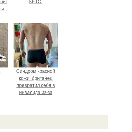
ниг
КЕТО.
ни.
ь
Синдром красной
кожи: британец
превратил себя в
инвалида из-за
бесконтрольного
использования
мази.