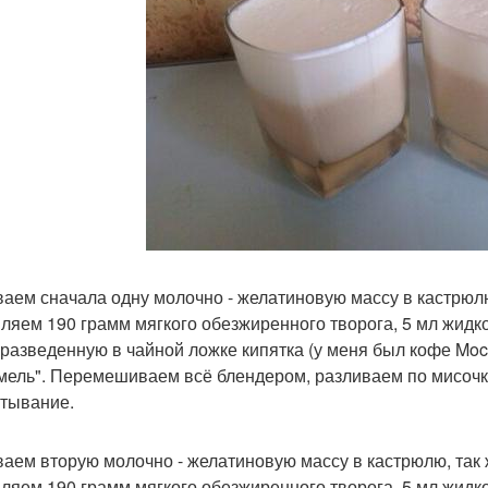
аем сначала одну молочно - желатиновую массу в кастрюл
ляем 190 грамм мягкого обезжиренного творога, 5 мл жидко
 разведенную в чайной ложке кипятка (у меня был кофе Moc
мель". Перемешиваем всё блендером, разливаем по мисочк
стывание.
аем вторую молочно - желатиновую массу в кастрюлю, так 
ляем 190 грамм мягкого обезжиренного творога, 5 мл жидког