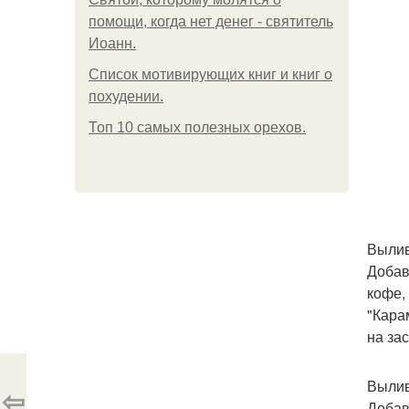
помощи, когда нет денег - святитель
Иоанн.
Список мотивирующих книг и книг о
похудении.
Топ 10 самых полезных орехов.
Вылив
Добав
кофе,
"Кара
на за
Вылив
⇦
Добав