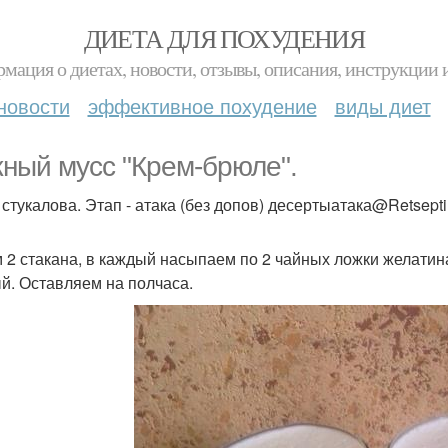
ДИЕТА ДЛЯ ПОХУДЕНИЯ
мация о диетах, новости, отзывы, описания, инструкции 
новости
эффективное похудение
виды диет
ный мусс "Крем-брюле".
 стукалова. Этап - атака (без допов) десертыатака@Retsepti
 2 стакана, в каждый насыпаем по 2 чайных ложки желатина
й. Оставляем на полчаса.