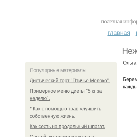
полезная инфор
главная
Неж
Ольга
Популярные материалы
Берем
Диетический торт "Птичье Молоко".
кажды
Примерное меню диеты "5 кг за
неделю".
* Как с помощью трав улучшить
собственную жизнь.
Как сесть на продольный шпагат.
Святой, которому молятся о