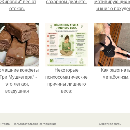
"Жировой" вес от
сахарном диабете.
мотивирующих к
отёков.
и книг о похуде
омашние конфеты
Некоторые
Как разогнат
Три Мушкетера" -
психосоматические
метаболизм.
это легкая,
причины лишнего
воздушная
веса:
шоколадная нуга,
покрытая
молочным
шоколадом.
онтакты
Пользовательское соглашение
Обратная связь