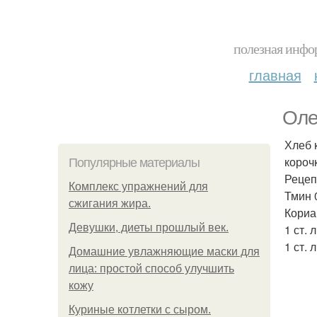
полезная инфор
главная
Оле
Хлеб 
короч
Популярные материалы
Рецепт
Комплекс упражнений для
Тмин 0
сжигания жира.
Кориан
Девушки, диеты прошлый век.
1 ст. 
1 ст. 
Домашние увлажняющие маски для
лица: простой способ улучшить
кожу
Куриные котлетки с сыром.