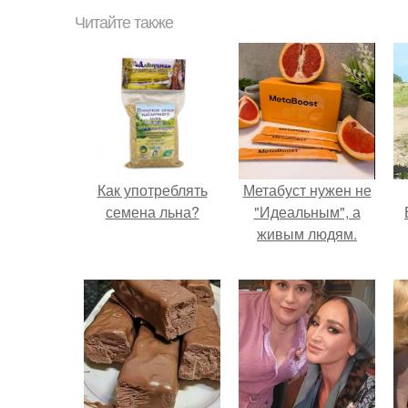
Читайте также
Как употреблять
Метабуст нужен не
семена льна?
"Идеальным", а
живым людям.