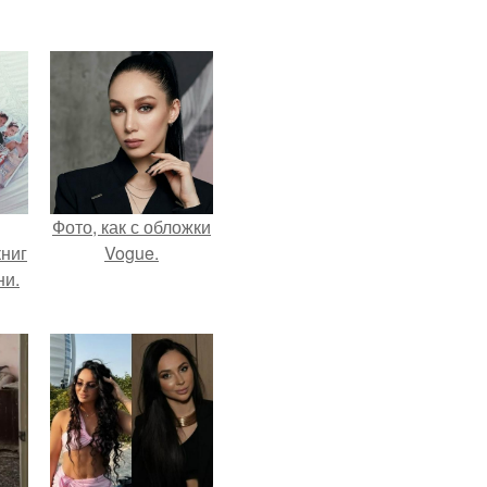
Фото, как с обложки
ниг
Vogue.
ни.