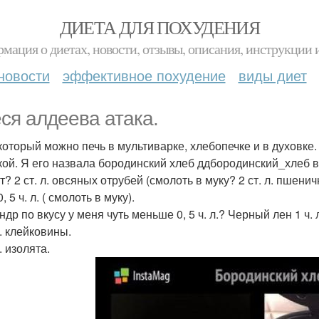
ДИЕТА ДЛЯ ПОХУДЕНИЯ
мация о диетах, новости, отзывы, описания, инструкции 
новости
эффективное похудение
виды диет
ся алдеева атака.
который можно печь в мультиварке, хлебопечке и в духовке
кой. Я его назвала бородинский хлеб ддбородинский_хлеб в
? 2 ст. л. овсяных отрубей (смолоть в муку? 2 ст. л. пшенич
, 5 ч. л. ( смолоть в муку).
др по вкусу у меня чуть меньше 0, 5 ч. л.? Черный лен 1 ч. л
л. клейковины.
л. изолята.