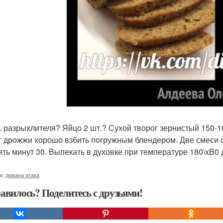
 л. разрыхлителя? Яйцо 2 шт.? Сухой творог зернистый 150-
г дрожжи хорошо взбить погружным блендером. Две смеси со
ять минут 30. Выпекать в духовке при температуре 180\xB0 
и:
дюкана атака
авилось? Поделитесь с друзьями!