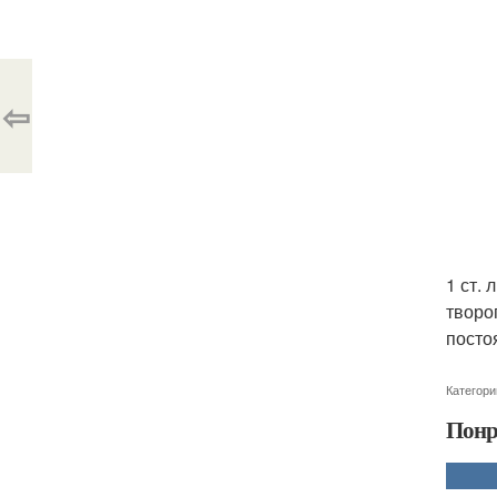
⇦
1 ст.
творо
посто
Категори
Понр