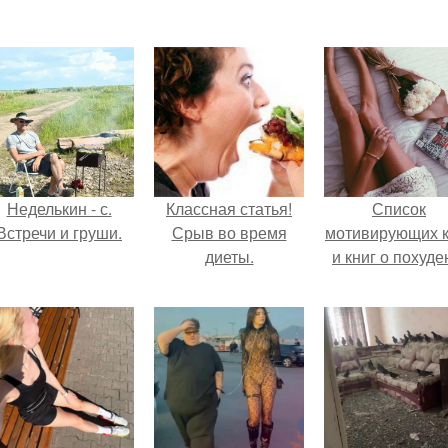
Неделькин - с.
Классная статья!
Список
Встречи и груши.
Срыв во время
мотивирующих к
диеты.
и книг о похуде