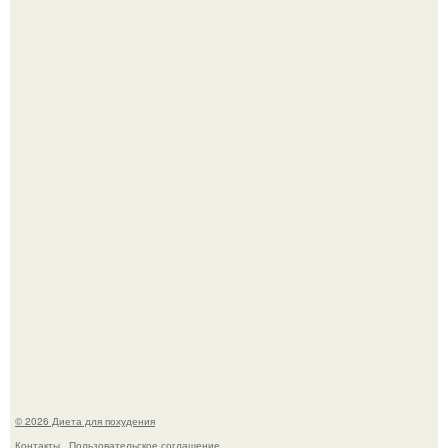
Как разогнать метаболизм.
Синдром красной кожи: британец превратил себя в
инвалида из-за бесконтрольного использования мази.
© 2026 Диета для похудения
Контакты
Пользовательское соглашение