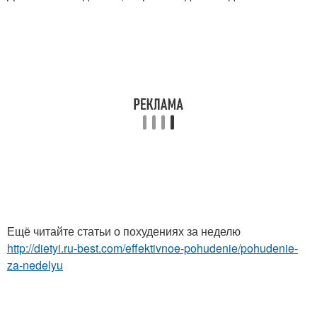
Ещё читайте статьи о похудениях за неделю
http://dietyi.ru-best.com/effektivnoe-pohudenie/pohudenie-
za-nedelyu