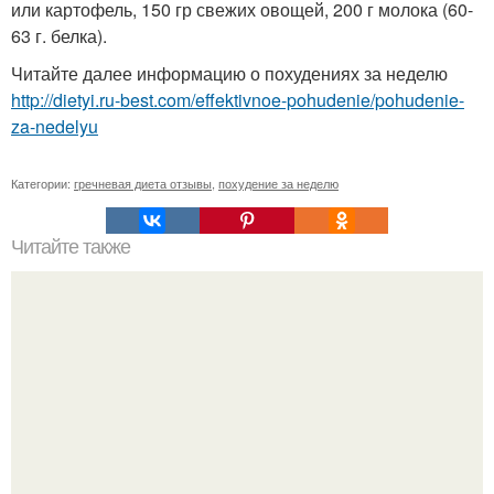
или картофель, 150 гр свежих овощей, 200 г молока (60-
63 г. белка).
Читайте далее информацию о похудениях за неделю
http://dietyi.ru-best.com/effektivnoe-pohudenie/pohudenie-
za-nedelyu
Категории:
гречневая диета отзывы
,
похудение за неделю
Читайте также
Гимнастика для красивого бюста - легко и просто!