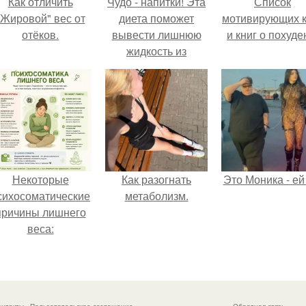
Как отличить
Чудо - напитки! Эта
Список
"Жировой" вес от
диета поможет
мотивирующих к
отёков.
вывести лишнюю
и книг о похуде
жидкость из
организма и
моментально
похудеть!
Некоторые
Как разогнать
Это Моника - ей
сихосоматические
метаболизм.
причины лишнего
веса: