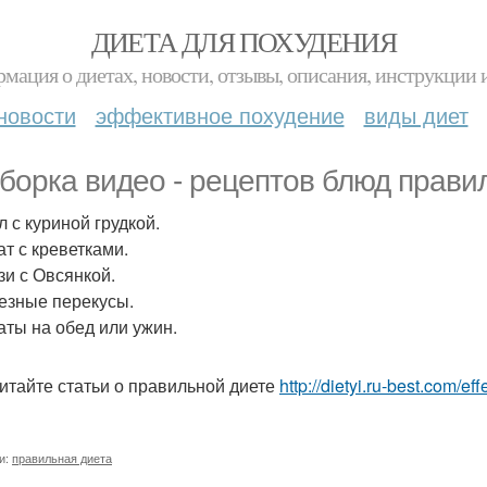
ДИЕТА ДЛЯ ПОХУДЕНИЯ
мация о диетах, новости, отзывы, описания, инструкции 
новости
эффективное похудение
виды диет
борка видео - рецептов блюд правил
л с куриной грудкой.
ат с креветками.
зи с Овсянкой.
лезные перекусы.
латы на обед или ужин.
итайте статьи о правильной диете
http://dietyi.ru-best.com/e
и:
правильная диета