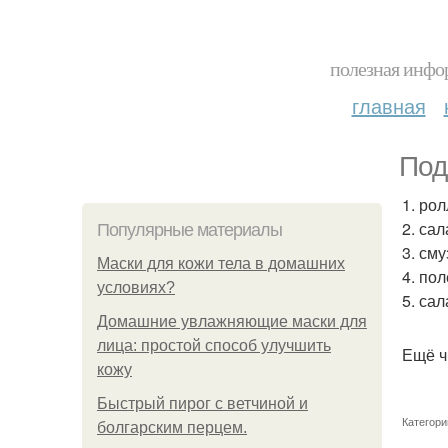
полезная инфор
главная
Под
1. рол
2. сал
Популярные материалы
3. сму
Маски для кожи тела в домашних
4. по
условиях?
5. са
Домашние увлажняющие маски для
лица: простой способ улучшить
Ещё ч
кожу
Быстрый пирог с ветчиной и
Категори
болгарским перцем.