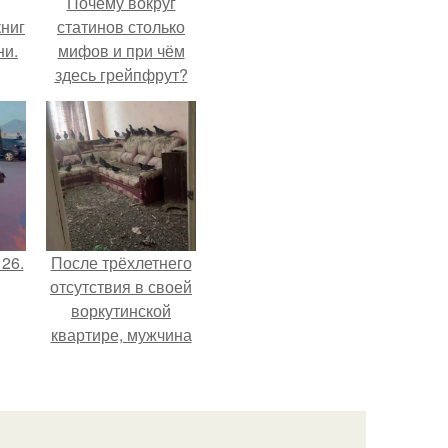
Почему вокруг
ниг
статинов столько
ни.
мифов и при чём
здесь грейпфрут?
 26.
После трёхлетнего
отсутствия в своей
воркутинской
квартире, мужчина
вернулся и
обнаружил, что его
жилище стало
пристанищем для