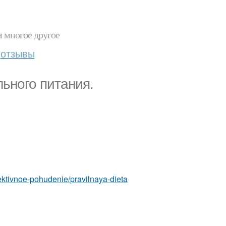
и многое другое
отзывы
ьного питания.
ffektivnoe-pohudenie/pravilnaya-dieta