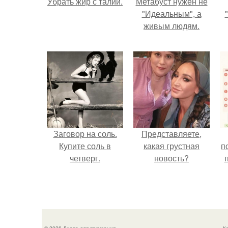
Убрать жир с талии.
Метабуст нужен не
"Идеальным", а
живым людям.
Заговор на соль.
Представляете,
Купите соль в
какая грустная
п
четверг.
новость?