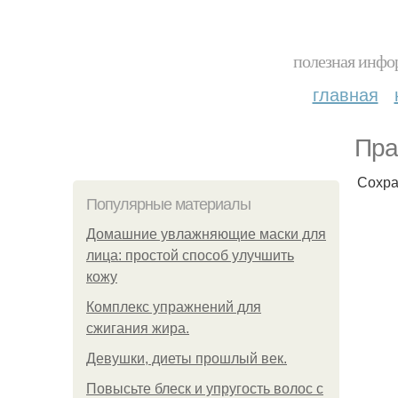
полезная инфор
главная
Пра
Сохра
Популярные материалы
Домашние увлажняющие маски для
лица: простой способ улучшить
кожу
Комплекс упражнений для
сжигания жира.
Девушки, диеты прошлый век.
Повысьте блеск и упругость волос с