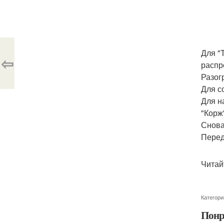
Для "
⇦
распр
Разогр
Для с
Для н
"Корж
Снова
Перед
Читай
Категори
Понр