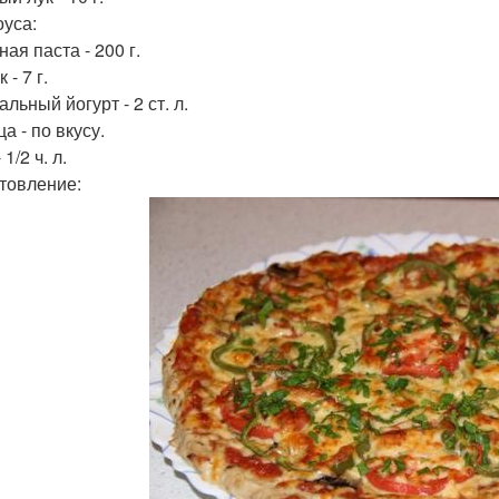
оуса:
ая паста - 200 г.
 - 7 г.
льный йогурт - 2 ст. л.
а - по вкусу.
 1/2 ч. л.
товление: