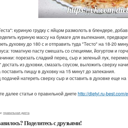
Теста": куриную грудку с яйцом размолоть в блендере, доб
еделить куриную массу на бумаге для выпекания, предварит
еть духовку до 180 с и отправить туда "Тесто" на 18-20 мину
оуса: томатную пасту смешать со специями, йогуртом и горч
ачинки: порезать сладкий перец, сыр и зеленый лук, переме
" достать из духовки, смазать соусом, выложить сверху начи
 поставить пиццу в духовку на 15 минут до запекания.
 подачей натереть сверху сыр и оставить в духовке еще на 
те далее статьи о правильной диете
http://dietyi.ru-best.com
и:
правильная диета
авилось? Поделитесь с друзьями!