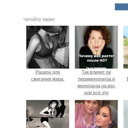
Читайте также
Рацион для
Так влияет ли
сжигания жира.
перименопауза и
менопауза на вес
или все это
ерунда?