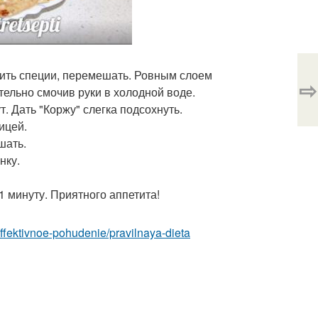
авить специи, перемешать. Ровным слоем
⇨
ельно смочив руки в холодной воде.
т. Дать "Коржу" слегка подсохнуть.
ицей.
шать.
нку.
1 минуту. Приятного аппетита!
/effektivnoe-pohudenie/pravilnaya-dieta