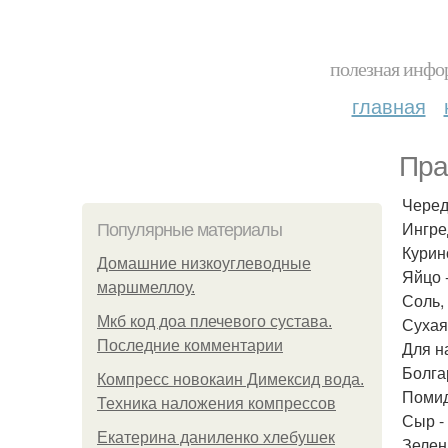
полезная инфор
главная
Пра
Черед
Ингре
Популярные материалы
Курино
Домашние низкоуглеводные
Яйцо -
маршмеллоу.
Соль, 
Мкб код доа плечевого сустава.
Сухая 
Последние комментарии
Для н
Болга
Компресс новокаин Димексид вода.
Помид
Техника наложения компрессов
Сыр -
Екатерина даниленко хлебушек
Зелены