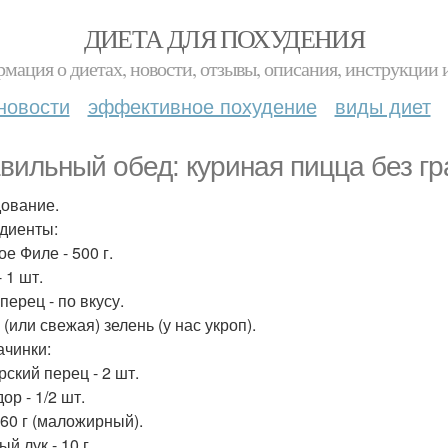
ДИЕТА ДЛЯ ПОХУДЕНИЯ
мация о диетах, новости, отзывы, описания, инструкции 
новости
эффективное похудение
виды диет
вильный обед: куриная пицца без гр
ование.
диенты:
е Филе - 500 г.
 1 шт.
перец - по вкусу.
(или свежая) зелень (у нас укроп).
ачинки:
рский перец - 2 шт.
ор - 1/2 шт.
 60 г (маложирный).
й лук - 10 г.