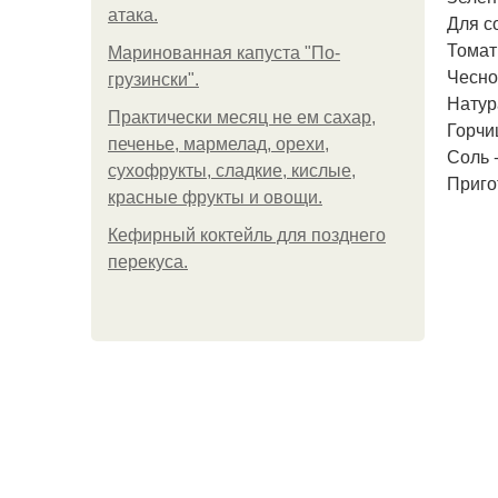
атака.
Для с
Томатн
Маринованная капуста "По-
Чеснок
грузински".
Натура
Практически месяц не ем сахар,
Горчиц
печенье, мармелад, орехи,
Соль -
сухофрукты, сладкие, кислые,
Приго
красные фрукты и овощи.
Кефирный коктейль для позднего
перекуса.