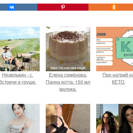
Неделькин - с.
Елена семёнова.
Про натрий н
Встречи и груши.
Панна котта: 150 мл
КЕТО.
молока.