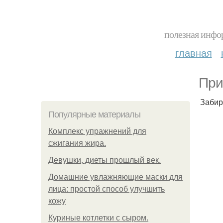
полезная инфор
главная
При
Забир
Популярные материалы
Комплекс упражнений для
сжигания жира.
Девушки, диеты прошлый век.
Домашние увлажняющие маски для
лица: простой способ улучшить
кожу
Куриные котлетки с сыром.