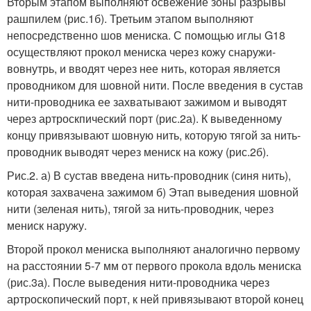
Вторым этапом выполняют освежение зоны разрывы
рашпилем (рис.1б). Третьим этапом выполняют
непосредственно шов мениска. С помощью иглы G18
осуществляют прокол мениска через кожу снаружи-
вовнутрь, и вводят через нее нить, которая является
проводником для шовной нити. После введения в сустав
нити-проводника ее захватывают зажимом и выводят
через артроскпический порт (рис.2а). К выведенному
концу привязывают шовную нить, которую тягой за нить-
проводник выводят через мениск на кожу (рис.2б).
Рис.2. а) В сустав введена нить-проводник (синя нить),
которая захвачена зажимом б) Этап выведения шовной
нити (зеленая нить), тягой за нить-проводник, через
мениск наружу.
Второй прокол мениска выполняют аналогично первому
на расстоянии 5-7 мм от первого прокола вдоль мениска
(рис.3а). После выведения нити-проводника через
артроскопический порт, к ней привязывают второй конец