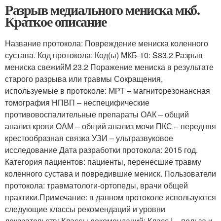
Разрыв медиального мениска мкб.
Краткое описание
Название протокола: Повреждение мениска коленного
сустава. Код протокола: Код(ы) МКБ-10: S83.2 Разрыв
мениска свежийМ 23.2 Поражение мениска в результате
старого разрыва или травмы Сокращения,
используемые в протоколе: МРТ – магниторезонансная
томография НПВП – неспецифические
противовоспалительные препараты ОАК – общий
анализ крови ОАМ – общий анализ мочи ПКС – передняя
крестообразная связка УЗИ – ультразвуковое
исследование Дата разработки протокола: 2015 год.
Категория пациентов: пациенты, перенесшие травму
коленного сустава и повредившие мениск. Пользователи
протокола: травматологи-ортопеды, врачи общей
практики.Примечание: в данном протоколе используются
следующие классы рекомендаций и уровни
доказательств: Классы рекомендаций: Класс I – польза и