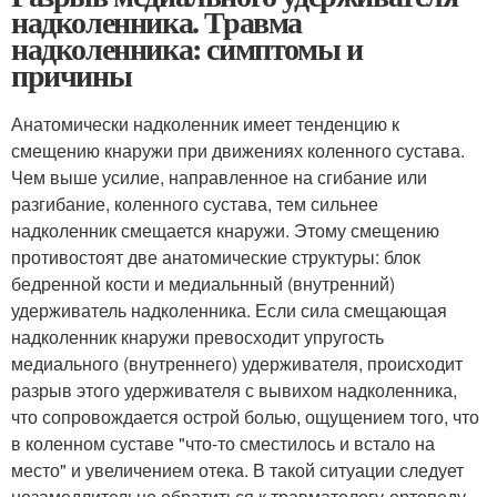
надколенника. Травма
надколенника: симптомы и
причины
Анатомически надколенник имеет тенденцию к
смещению кнаружи при движениях коленного сустава.
Чем выше усилие, направленное на сгибание или
разгибание, коленного сустава, тем сильнее
надколенник смещается кнаружи. Этому смещению
противостоят две анатомические структуры: блок
бедренной кости и медиальнный (внутренний)
удерживатель надколенника. Если сила смещающая
надколенник кнаружи превосходит упругость
медиального (внутреннего) удерживателя, происходит
разрыв этого удерживателя с вывихом надколенника,
что сопровождается острой болью, ощущением того, что
в коленном суставе "что-то сместилось и встало на
место" и увеличением отека. В такой ситуации следует
незамедлительно обратиться к травматологу-ортопеду