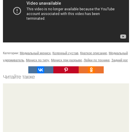
Категории:
Медиальный мениск
,
Коленный сустав
,
Краткое описание
,
Медиальный
удерживатель
,
Мениск по типу
,
Мениск при разрыве
,
Лейки по технике
,
Задний рог
Читайте также
* Заговор на похудение перед сном *.