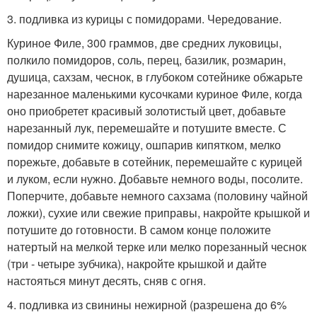
3. подливка из курицы с помидорами. Чередование.
Куриное Филе, 300 граммов, две средних луковицы,
полкило помидоров, соль, перец, базилик, розмарин,
душица, сахзам, чеснок, в глубоком сотейнике обжарьте
нарезанное маленькими кусочками куриное Филе, когда
оно приобретет красивый золотистый цвет, добавьте
нарезанный лук, перемешайте и потушите вместе. С
помидор снимите кожицу, ошпарив кипятком, мелко
порежьте, добавьте в сотейник, перемешайте с курицей
и луком, если нужно. Добавьте немного воды, посолите.
Поперчите, добавьте немного сахзама (половину чайной
ложки), сухие или свежие приправы, накройте крышкой и
потушите до готовности. В самом конце положите
натертый на мелкой терке или мелко порезанный чеснок
(три - четыре зубчика), накройте крышкой и дайте
настояться минут десять, сняв с огня.
4. подливка из свинины нежирной (разрешена до 6%