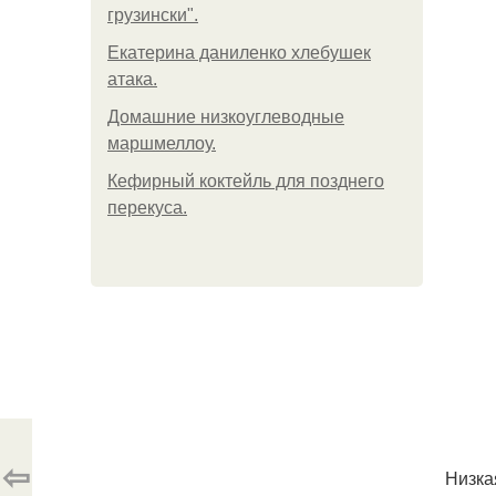
грузински".
Екатерина даниленко хлебушек
атака.
Домашние низкоуглеводные
маршмеллоу.
Кефирный коктейль для позднего
перекуса.
⇦
Низка