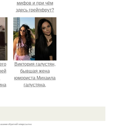
мифов и при чём
здесь грейпфрут?
его
Виктория галустян,
оей
бывшая жена
й
юмориста Михаила
ина
галустяна,
рассказала о
его
неожиданных
о
последствиях
ля
развода.
.
казании обратной гиперссылки.