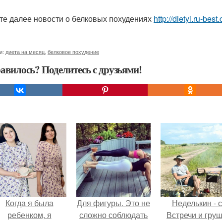
те далее новости о белковых похудениях
http://dietyi.ru-be
и:
диета на месяц
,
белковое похудение
авилось? Поделитесь с друзьями!
Когда я была
Для фигуры. Это не
Неделькин - с
ребенком, я
сложно соблюдать
Встречи и груш