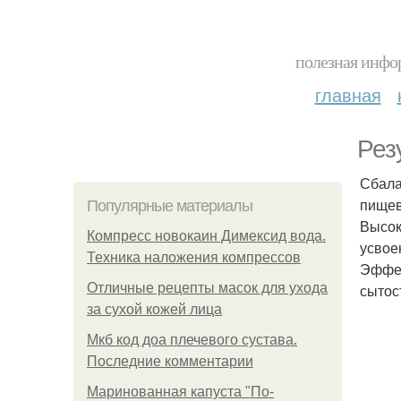
полезная инфор
главная
Рез
Сбала
пищев
Популярные материалы
Высок
Компресс новокаин Димексид вода.
усвое
Техника наложения компрессов
Эффек
Отличные рецепты масок для ухода
сытос
за сухой кожей лица
Мкб код доа плечевого сустава.
Последние комментарии
Маринованная капуста "По-