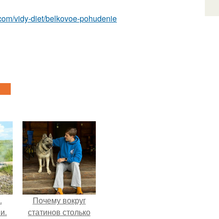
st.com/vidy-diet/belkovoe-pohudenie
.
Почему вокруг
и.
статинов столько