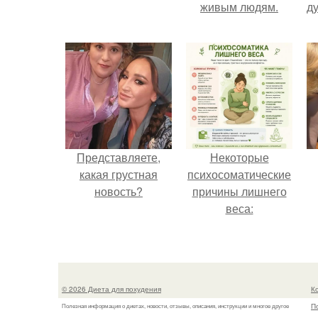
живым людям.
ду
Представляете,
Некоторые
какая грустная
психосоматические
новость?
причины лишнего
веса:
© 2026 Диета для похудения
К
П
Полезная информация о диетах, новости, отзывы, описания, инструкции и многое другое