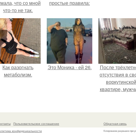
мала, что со мной
простые правила:
что-то не так.
Как разогнать
Это Моника - ей 26.
После трёхлетн
метаболизм.
отсутствия в св
воркутинско
квартире, мужч
вернулся и
обнаружил, что 
жилище стал
пристанищем д
онтакты
Пользовательское соглашение
Обратная связь
стаи голубей
олитика конфидециальности
Копирование разрешено при у