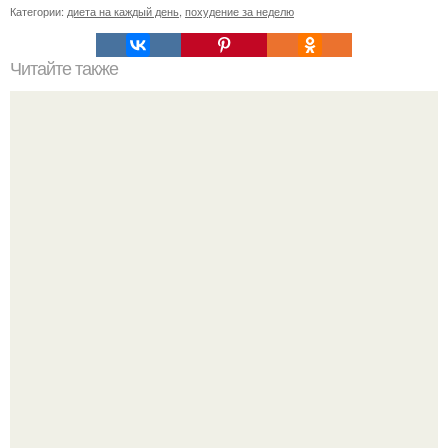
Категории:
диета на каждый день
,
похудение за неделю
Читайте также
Уход за собой по дням недели на месяц. План ухода за
собой за 30 минут на неделю?