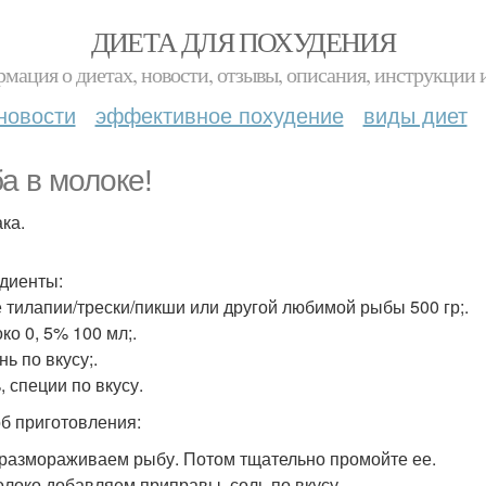
ДИЕТА ДЛЯ ПОХУДЕНИЯ
мация о диетах, новости, отзывы, описания, инструкции 
новости
эффективное похудение
виды диет
а в молоке!
ка.
диенты:
е тилапии/трески/пикши или другой любимой рыбы 500 гр;.
ко 0, 5% 100 мл;.
нь по вкусу;.
, специи по вкусу.
б приготовления:
 размораживаем рыбу. Потом тщательно промойте ее.
молоко добавляем приправы, соль по вкусу.