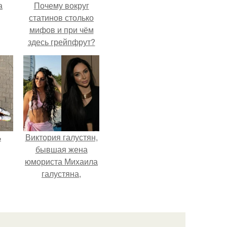
а
Почему вокруг
статинов столько
мифов и при чём
здесь грейпфрут?
ь
Виктория галустян,
бывшая жена
юмориста Михаила
галустяна,
рассказала о
неожиданных
последствиях
развода.