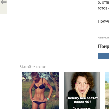
⇦
5. от
готов
Получ
Категори
Понр
Читайте также