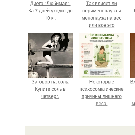
Диета "Любимая".
Так влияет ли
За 7 дней уходит до
перименопауза и
10 кг.
менопауза на вес
или все это
ерунда?
Заговор на соль.
Некоторые
В
Купите соль в
психосоматические
четверг.
причины лишнего
веса:
м
д