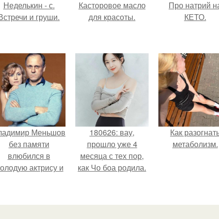
Неделькин - с.
Касторовое масло
Про натрий н
Встречи и груши.
для красоты.
КЕТО.
ладимир Меньшов
180626: вау,
Как разогнат
без памяти
прошло уже 4
метаболизм.
влюбился в
месяца с тех пор,
олодую актрису и
как Чо боа родила.
аже решил уйти от
алентовой ради
неё.