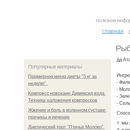
полезная инфор
главная
Рыб
дд Ата
Популярные материалы
Ингре
Примерное меню диеты "5 кг за
- Фил
неделю".
- Моло
Компресс новокаин Димексид вода.
- Зеле
Техника наложения компрессов
- Соль
Жжение и боль в коленном суставе:
Спосо
причины и лечение
1. мы
Диетический торт "Птичье Молоко".
2. в 