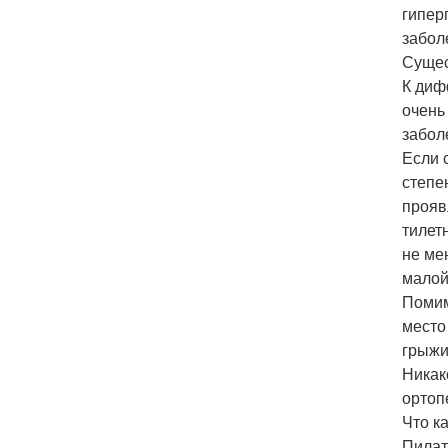
гипер
забол
Сущес
К диф
очень
забол
Если 
степе
прояв
тилет
не ме
малой
Помим
место
грыжи
Никак
ортоп
Что к
Пилат