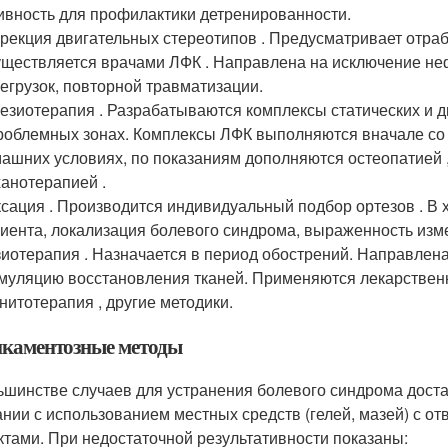
ивность для профилактики детренированности.
рекция двигательных стереотипов . Предусматривает отраб
ществляется врачами ЛФК . Направлена на исключение не
егрузок, повторной травматизации.
езиотерапия . Разрабатываются комплексы статических и
роблемных зонах. Комплексы ЛФК выполняются вначале со 
ашних условиях, по показаниям дополняются остеопатией 
анотерапией .
сация . Производится индивидуальный подбор ортезов . В 
иента, локализация болевого синдрома, выраженность изм
иотерапия . Назначается в период обострений. Направлен
муляцию восстановления тканей. Применяются лекарственн
нитотерапия , другие методики.
каментозные методы
ьшинстве случаев для устранения болевого синдрома дост
ании с использованием местных средств (гелей, мазей) с 
тами. При недостаточной результативности показаны: