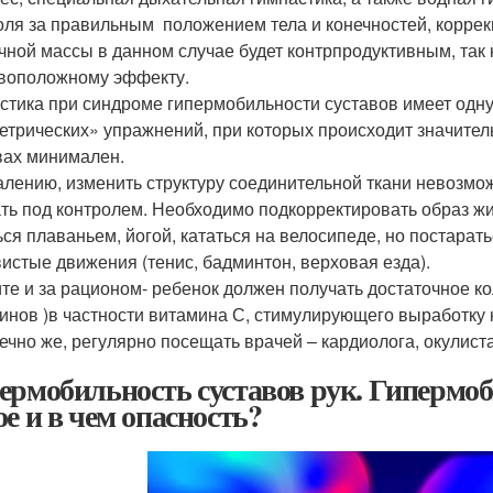
оля за правильным положением тела и конечностей, коррек
ной массы в данном случае будет контрпродуктивным, так ка
воположному эффекту.
стика при синдроме гипермобильности суставов имеет одну
етрических» упражнений, при которых происходит значите
вах минимален.
алению, изменить структуру соединительной ткани невозмо
ть под контролем. Необходимо подкорректировать образ жи
ься плаваньем, йогой, кататься на велосипеде, но постарат
истые движения (тенис, бадминтон, верховая езда).
те и за рационом- ребенок должен получать достаточное ко
инов )в частности витамина С, стимулирующего выработку 
нечно же, регулярно посещать врачей – кардиолога, окулист
ермобильность суставов рук. Гипермоби
ое и в чем опасность?