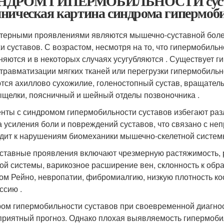
ДРОМ ГИПЕРМОБИЛЬНОСТИ суставо
ническая картина синдрома гипермоби
терными проявлениями являются мышечно-суставной боле
и суставов. С возрастом, несмотря на то, что гипермобиль
няются и в некоторых случаях усугубляются . Существует ги
травматизации мягких тканей или перегрузки гипермобиль
тся ахиллово сухожилие, голеностопный сустав, вращател
щелки, поясничный и шейный отделы позвоночника .
нты с синдромом гипермобильности суставов избегают раз
а усиления боли и повреждений суставов, что связано с н
дит к нарушениям биомеханики мышечно-скелетной системы
ставные проявления включают чрезмерную растяжимость, 
ой системы, варикозное расширение вен, склонность к обр
ом Рейно, невропатии, фибромиалгию, низкую плотность кос
ссию .
ом гипермобильности суставов при своевременной диагнос
приятный прогноз. Однако плохая выявляемость гипермобиль