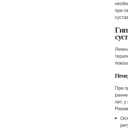
необх
при г
суста
Гип
сус
Лечен
терап
показ
Неме
При п
ранне
лет, 
Реком
Опт
рег