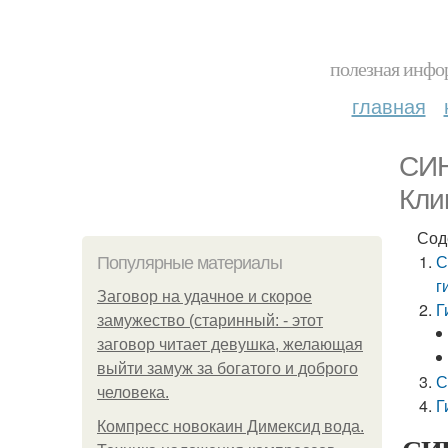
полезная инфор
главная
СИН
Кли
Сод
С
Популярные материалы
г
Заговор на удачное и скорое
Г
замужество (старинный: - этот
заговор читает девушка, желающая
выйти замуж за богатого и доброго
С
человека.
Г
Компресс новокаин Димексид вода.