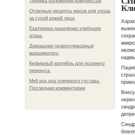
СИН
Техника наложения компрессов
Кли
Отличные рецепты масок для ухода
за сухой кожей лица
Харак
вывих
Екатерина даниленко хлебушек
сохра
атака.
микро
Домашние низкоуглеводные
являю
маршмеллоу.
надмы
Кефирный коктейль для позднего
Пацие
перекуса.
страх
Мкб код доа плечевого сустава.
приво
Последние комментарии
Внесу
нервн
синдр
депре
Синдр
благо