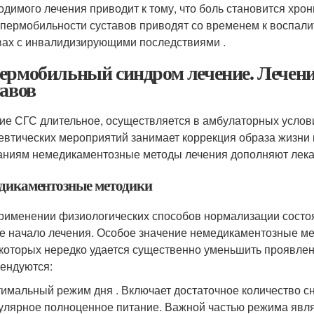
одимого лечения приводит к тому, что боль становится хр
ипермобильности суставов приводят со временем к воспал
вах с инвалидизирующими последствиями .
ермобильный синдром лечение. Лечени
тавов
ие СГС длительное, осуществляется в амбулаторных услов
евтических мероприятий занимает коррекция образа жизни 
аниям немедикаментозные методы лечения дополняют лека
дикаментозные методики
рименении физиологических способов нормализации состо
е начало лечения. Особое значение немедикаментозные м
у которых нередко удается существенно уменьшить проявле
ендуются:
имальный режим дня . Включает достаточное количество сн
улярное полноценное питание. Важной частью режима явл