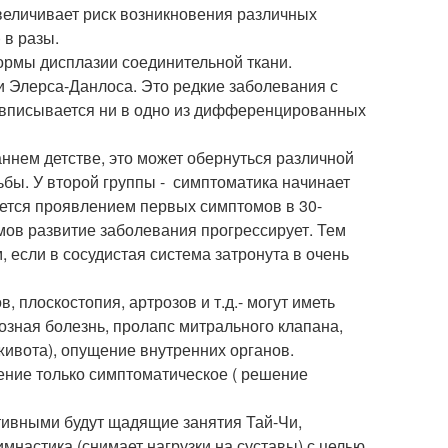
увеличивает риск возникновения различных
 в разы.
мы дисплазии соединительной ткани.
 Элерса-Данлоса. Это редкие заболевания с
не вписывается ни в одно из дифференцированных
нем детстве, это может обернуться различной
ы. У второй группы - симптоматика начинает
уется проявлением первых симптомов в 30-
мов развитие заболевания прогрессирует. Тем
 если в сосудистая система затронута в очень
 плоскостопия, артрозов и т.д.- могут иметь
озная болезнь, пролапс митрального клапана,
живота), опущение внутренних органов.
чение только симптоматическое ( решение
тивными будут щадящие занятия Тай-Чи,
мнастика (снимает нагрузки на суставы) с целью