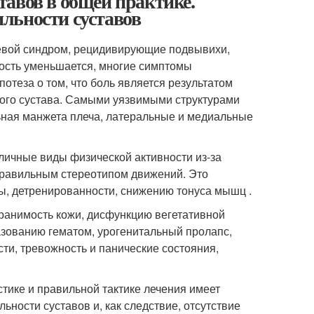
в в общей практике.
льности суставов
вой синдром, рецидивирующие подвывихи,
ность уменьшается, многие симптомы
потеза о том, что боль является результатом
ного сустава. Самыми уязвимыми структурами
ьная манжета плеча, латеральные и медиальные
личные виды физической активности из-за
еправильным стереотипом движений. Это
, детренированности, снижению тонуса мышц .
ранимость кожи, дисфункцию вегетативной
азованию гематом, урогенитальный пролапс,
ти, тревожность и панические состояния,
тике и правильной тактике лечения имеет
ности суставов и, как следствие, отсутствие