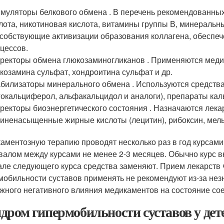
муляторы белкового обмена . В перечень рекомендованных
лота, никотиновая кислота, витамины группы В, минеральн
собствующие активизации образования коллагена, обеспе
цессов.
ректоры обмена глюкозаминогликанов . Применяются меди
козамина сульфат, хондроитина сульфат и др.
билизаторы минерального обмена . Используются средст
гокальциферол, альфакальцидол и аналоги), препараты кал
ректоры биоэнергетического состояния . Назначаются лека
иненасыщенные жирные кислоты (лецитин), рибоксин, мел
аментозную терапию проводят несколько раз в год курсами
валом между курсами не менее 2-3 месяцев. Обычно курс в
але следующего курса средства заменяют. Прием лекарств
мобильности суставов применять не рекомендуют из-за не
жного негативного влияния медикаментов на состояние сое
дром гипермобильности суставов у дете