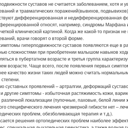
подвижности суставов не считается заболеванием, хотя и 
еваний и травматических поражений(вывихов, подвывихов)
твуют дифференцированная и недифференцированная фор
ференцированной относят, например, синдромы Марфана и
 четкой клинической картиной. Когда же какой-то признак 
еваний, врачи говорят о второй форме.
симптомы гиперподвижности суставов появляются еще в ран
нью сложностями при приобретении малышом навыков ходьб
ляться в пубертатном возрасте и третья группа характериз
нем возрасте. Чаще всего, после появления первых симпто
нее качество жизни таких людей можно считать нормальным,
 степени.
о суставных проявлений – артралгии, деформаций суставов,
 и другие симптомы - избыточная растяжимость кожи, варик
 различной локализации (пупочные, паховые, белой линии 
ого специфического лечения чрезмерной гибкости нет – ле
едических проблем, обезболивающая терапия и т.д.).
асается решения ортопедических проблем наиболее эффек
ес, специальная дыхательная гимнастика, а также водная ги