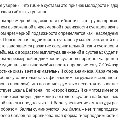
е уверены, что гибкие суставы это признак молодости и здо
очная гибкость суставов .
ом чрезмерной подвижности (гибкости) – это группа врожд
ном выраженной в чрезмерной подвижности суставов вкуп
ом чрезмерной подвижности определяется как «наследуе
». Повышенная подвижность суставов у маленьких детей яв
сте завершается развитие соединительной ткани суставов и
ейшем, с возрастом амплитуда движений в суставах будет 
ом черезмерной подвижности суставов поражает чаще женщ
итуциональная гипермобильность определяется у 7-20% вз
остике оказывает внимательный сбор анамнеза. Характерн
собая чувствительность к физическим нагрузкам и склоннос
вов в прошлом), что позволяет думать о несостоятельности 
твует шкала Бейтона , по которой каждый симптом имеет о
чение амплитуды движения локтевого сустава на более, чем
ой палец к предплечью – 1 балл, увеличение амплитуды разг
 образом, баллы суммируются: 0-2 балла – нет гиперподви
 более баллов генерализованная форма гиперподвижности 