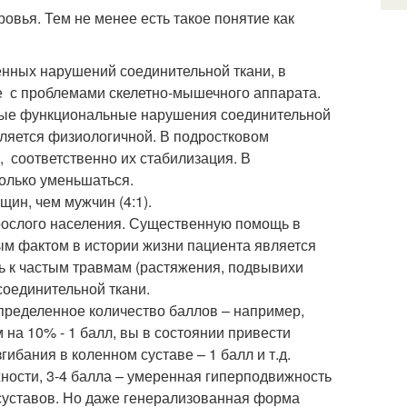
ровья. Тем не менее есть такое понятие как
енных нарушений соединительной ткани, в
е с проблемами скелетно-мышечного аппарата.
мые функциональные нарушения соединительной
ляется физиологичной. В подростковом
, соответственно их стабилизация. В
только уменьшаться.
ин, чем мужчин (4:1).
рослого населения. Существенную помощь в
ым фактом в истории жизни пациента является
ть к частым травмам (растяжения, подвывихи
соединительной ткани.
пределенное количество баллов – например,
 на 10% - 1 балл, вы в состоянии привести
ибания в коленном суставе – 1 балл и т.д.
жности, 3-4 балла – умеренная гиперподвижность
суставов. Но даже генерализованная форма