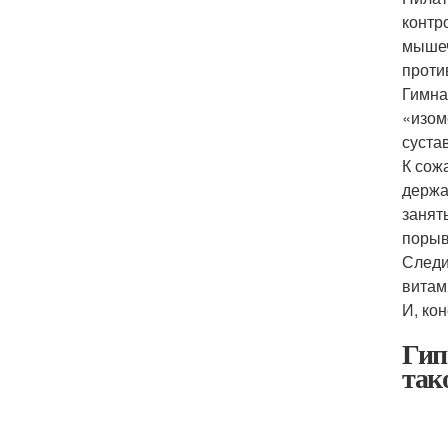
контр
мышеч
проти
Гимна
«изом
суста
К сож
держа
занят
порыв
Следи
витам
И, ко
Гип
так