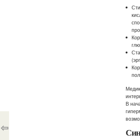
Сти
кис
спо
про
Кор
глю
Ста
(эр
Кор
пол
Медик
интер
В нач
гипер
возмо
⇦
Син