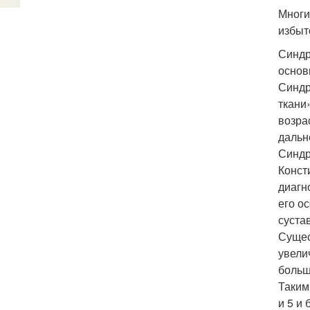
Многи
избыт
Синдр
основ
Синдр
ткани
возра
дальн
Синдр
Конст
диагн
его о
суста
Сущес
увели
больш
Таким
и 5 и