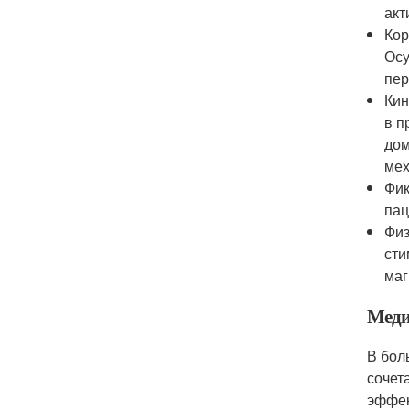
акт
Кор
Осу
пер
Кин
в п
дом
мех
Фик
пац
Физ
сти
маг
Меди
В бол
сочет
эффек