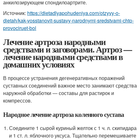
анкилозирующем спондилоартрите.
Источник:
https://dietadlyapohudeniya.com/otzyvy-o-
dietah/kak-vosstanovit-sustavy-narodnymi-sredstvami-chto-
provociruet-bol
Лечение артроза народными
средствами и заговорами. Артроз —
лечение народными средствами в
домашних условиях
В процессе устранения дегенеративных поражений
суставных соединений важное место занимают средства
наружной обработки — составы для растирок и
компрессов.
Народное лечение артроза коленного сустава
Соедините 1 сырой куриный желток с 1 ч. л. скипидара
и 1 ст. л. яблочного уксуса. Тщательно перемешиваете