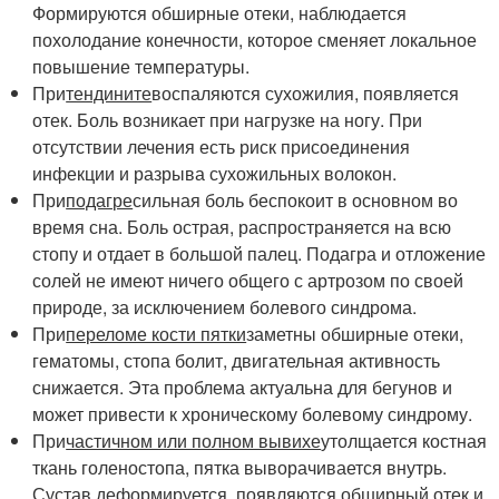
Формируются обширные отеки, наблюдается
похолодание конечности, которое сменяет локальное
повышение температуры.
При
тендините
воспаляются сухожилия, появляется
отек. Боль возникает при нагрузке на ногу. При
отсутствии лечения есть риск присоединения
инфекции и разрыва сухожильных волокон.
При
подагре
сильная боль беспокоит в основном во
время сна. Боль острая, распространяется на всю
стопу и отдает в большой палец. Подагра и отложение
солей не имеют ничего общего с артрозом по своей
природе, за исключением болевого синдрома.
При
переломе кости пятки
заметны обширные отеки,
гематомы, стопа болит, двигательная активность
снижается. Эта проблема актуальна для бегунов и
может привести к хроническому болевому синдрому.
При
частичном или полном вывихе
утолщается костная
ткань голеностопа, пятка выворачивается внутрь.
Сустав деформируется, появляются обширный отек и