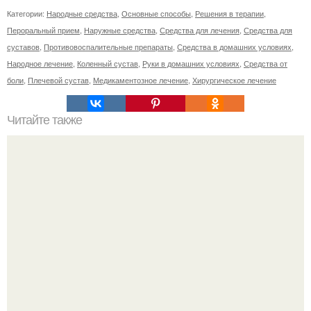
Категории:
Народные средства
,
Основные способы
,
Решения в терапии
,
Пероральный прием
,
Наружные средства
,
Средства для лечения
,
Средства для
суставов
,
Противовоспалительные препараты
,
Средства в домашних условиях
,
Народное лечение
,
Коленный сустав
,
Руки в домашних условиях
,
Средства от
боли
,
Плечевой сустав
,
Медикаментозное лечение
,
Хирургическое лечение
Читайте также
Посты о похудении. В очередной раз хочу посвятить пост
о том как правильно худеть.