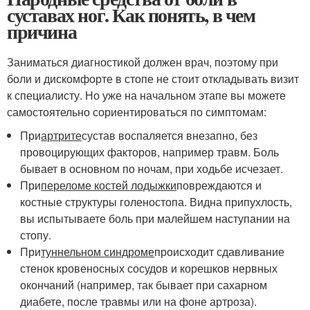
суставах ног. Как понять, в чем
причина
Заниматься диагностикой должен врач, поэтому при
боли и дискомфорте в стопе не стоит откладывать визит
к специалисту. Но уже на начальном этапе вы можете
самостоятельно сориентироваться по симптомам:
При
артрите
сустав воспаляется внезапно, без
провоцирующих факторов, например травм. Боль
бывает в основном по ночам, при ходьбе исчезает.
При
переломе костей лодыжки
повреждаются и
костные структуры голеностопа. Видна припухлость,
вы испытываете боль при малейшем наступании на
стопу.
При
туннельном синдроме
происходит сдавливание
стенок кровеносных сосудов и корешков нервных
окончаний (например, так бывает при сахарном
диабете, после травмы или на фоне артроза).