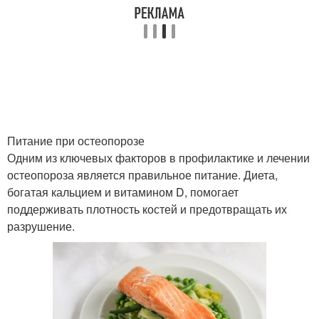
Медикаментозное
Средства от боли
лечение
Хирургическое лечение
Домашний лечение
Питание при остеопорозе
Одним из ключевых факторов в профилактике и лечении
Безоперационное
Консервативное
остеопороза является правильное питание. Диета,
лечение
лечение
богатая кальцием и витамином D, помогает
поддерживать плотность костей и предотвращать их
разрушение.
Лечение без операции