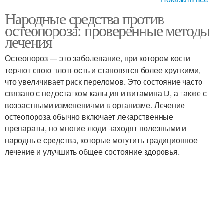
Народные средства против
Пчеловодства для
Основное лечение
остеопороза: проверенные методы
лечения
лечения
Остеопороз — это заболевание, при котором кости
Средства с
теряют свою плотность и становятся более хрупкими,
традиционными
Средства от нароста
что увеличивает риск переломов. Это состояние часто
методами
связано с недостатком кальция и витамина D, а также с
возрастными изменениями в организме. Лечение
остеопороза обычно включает лекарственные
Наружные средства
Средства для суставов
препараты, но многие люди находят полезными и
народные средства, которые могутить традиционное
лечение и улучшить общее состояние здоровья.
Средства в домашних
Народное лечение
условиях