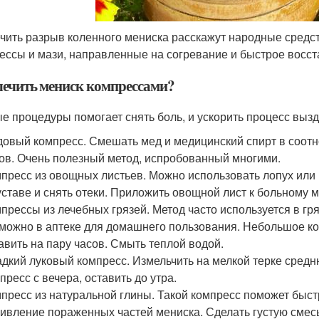
ечить разрыв коленного мениска расскажут народные сред
ессы и мази, направленные на согревание и быстрое восст
лечить мениск компрессами?
е процедуры помогает снять боль, и ускорить процесс выз
овый компресс. Смешать мед и медицинский спирт в соотно
ов. Очень полезный метод, испробованный многими.
пресс из овощных листьев. Можно использовать лопух или к
уставе и снять отеки. Приложить овощной лист к больному м
прессы из лечебных грязей. Метод часто используется в гр
можно в аптеке для домашнего пользования. Небольшое кол
авить на пару часов. Смыть теплой водой.
дкий луковый компресс. Измельчить на мелкой терке средн
пресс с вечера, оставить до утра.
пресс из натуральной глины. Такой компресс поможет быст
ивление пораженных частей мениска. Сделать густую смесь 