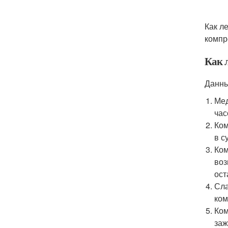
Как л
компр
Как 
Данны
Мед
час
Ком
в с
Ком
воз
ост
Сла
ком
Ком
заж