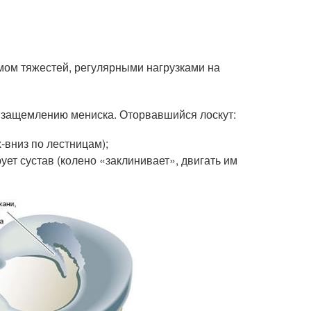
емом тяжестей, регулярными нагрузками на
 защемлению мениска. Оторвавшийся лоскут:
-вниз по лестницам);
ет сустав (колено «заклинивает», двигать им