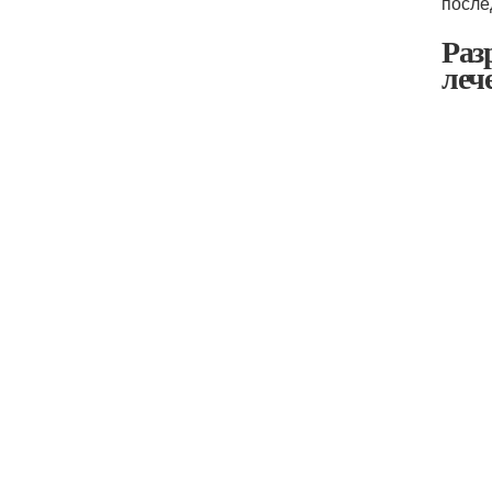
после
Раз
леч