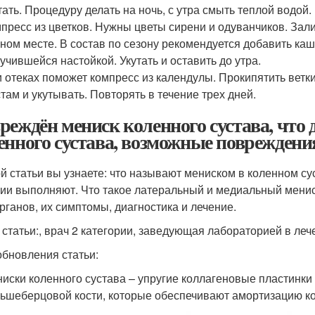
тать. Процедуру делать на ночь, с утра смыть теплой водой.
пресс из цветков. Нужны цветы сирени и одуванчиков. Зали
ном месте. В состав по сезону рекомендуется добавить ка
учившейся настойкой. Укутать и оставить до утра.
 отеках поможет компресс из календулы. Прокипятить ветк
там и укутывать. Повторять в течение трех дней.
реждён мениск коленного сустава, что 
енного сустава, возможные повреждени
ой статьи вы узнаете: что называют мениском в коленном суст
ии выполняют. Что такое латеральный и медиальный мени
органов, их симптомы, диагностика и лечение.
 статьи:, врач 2 категории, заведующая лабораторией в леч
обновления статьи:
иски коленного сустава – упругие коллагеновые пластинк
ьшеберцовой кости, которые обеспечивают амортизацию к