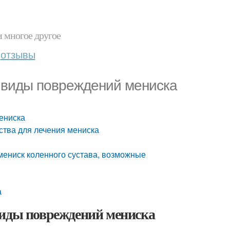
и многое другое
отзывы
и виды повреждений мениска
ениска
ства для лечения мениска
 мениск коленного сустава, возможные
а
виды повреждений мениска