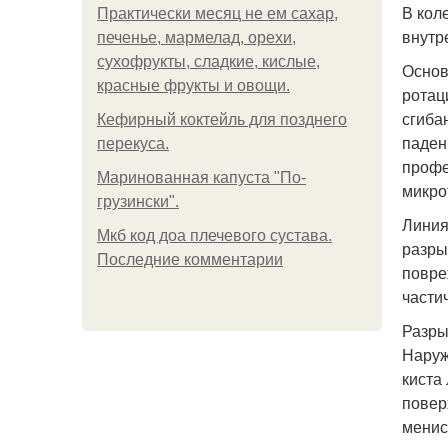
В кол
Практически месяц не ем сахар,
внутр
печенье, мармелад, орехи,
сухофрукты, сладкие, кислые,
Основ
красные фрукты и овощи.
ротац
сгиба
Кефирный коктейль для позднего
паден
перекуса.
профе
Маринованная капуста "По-
микро
грузински".
Линия
Мкб код доа плечевого сустава.
разры
Последние комментарии
повре
части
Разры
Наруж
киста
повер
менис