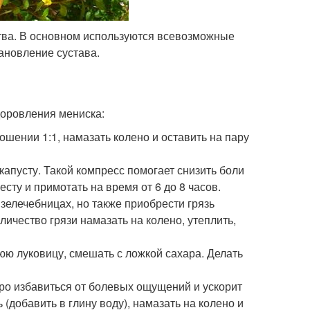
ства. В основном используются всевозможные
ановление сустава.
доровления мениска:
шении 1:1, намазать колено и оставить на пару
апусту. Такой компресс помогает снизить боли
есту и примотать на время от 6 до 8 часов.
язелечебницах, но также приобрести грязь
ичество грязи намазать на колено, утеплить,
юю луковицу, смешать с ложкой сахара. Делать
ро избавиться от болевых ощущений и ускорит
(добавить в глину воду), намазать на колено и