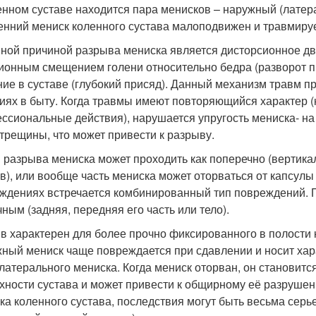
енном суставе находится пара менисков – наружный (латер
енний мениск коленного сустава малоподвижен и травмиру
ной причиной разрыва мениска является дисторсионное дв
ионным смещением голени относительно бедра (разворот п
ние в суставе (глубокий присяд). Данный механизм травм п
иях в быту. Когда травмы имеют повторяющийся характер (
ссиональные действия), нарушается упругость мениска- на
трещины, что может привести к разрыву.
 разрыва мениска может проходить как поперечно (вертика
в), или вообще часть мениска может оторваться от капсулы 
ждениях встречается комбинированный тип повреждений. 
чным (задняя, передняя его часть или тело).
в характерен для более прочно фиксированного в полости к
ный мениск чаще повреждается при сдавлении и носит хара
 латерального мениска. Когда мениск оторван, он станови
хности сустава и может привести к общирному её разрушен
ка коленного сустава, последствия могут быть весьма серь