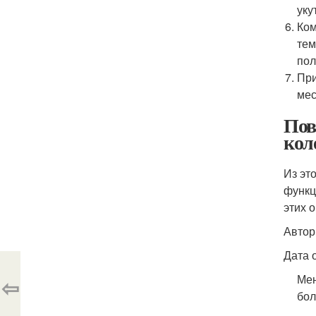
уку
Ком
тем
пол
При
мес
Пов
кол
Из эт
функц
этих 
Автор
Дата 
Мен
⇦
бол