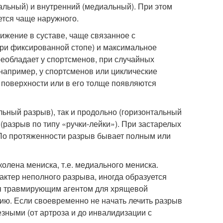
альный) и внутренний (медиальный). При этом
ется чаще наружного.
ижение в суставе, чаще связанное с
ри фиксированной стопе) и максимальное
реобладает у спортсменов, при случайных
например, у спортсменов или циклические
 поверхности или в его толще появляются
льный разрыв), так и продольно (горизонтальный
(разрыв по типу «ручки-лейки»). При застарелых
По протяженности разрыв бывает полным или
олена мениска, т.е. медиального мениска.
ктер неполного разрыва, иногда образуется
тся травмирующим агентом для хрящевой
ию. Если своевременно не начать лечить разрыв
езными (от артроза и до инвалидизации с