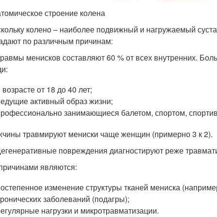
томическое строение колена
кольку колено – наиболее подвижный и нагружаемый суста
адают по различным причинам:
Травмы менисков составляют 60 % от всех внутренних. Бол
и:
 возрасте от 18 до 40 лет;
ведущие активный образ жизни;
профессионально занимающиеся балетом, спортом, спорти
чины травмируют мениски чаще женщин (примерно 3 к 2).
Дегенеративные повреждения диагностируют реже травмати
причинами являются:
постепенное изменение структуры тканей мениска (наприме
хронических заболеваний (подагры);
регулярные нагрузки и микротравматизации.