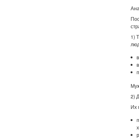
Ана
Пос
стр
1) 
люд
в
Муж
2) 
Их 