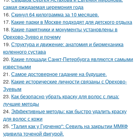
самая ожидаемая церемония года
16.
Скинул 64 килограмма за 10 месяцев.
17.
Какие парки в Москве подходят для детского отдыха
18.
Какие памятники и монументы установлены в
Орехово-Зуево и почему
19.
Структура и движение: анатомия и биомеханика
коленного сустава
20.
Какие площади Санкт-Петербурга являются самыми
известными
21.
Самое достоверное гадание на будущее.
22.
Какие исторические личности связаны с Орехово-
Зуевым
23.
Как безопасно убрать краску для волос с лица:
лучшие методы
24.
Эффективные методы: как быстро удалить краску
для волос с кожи
25.
"Талия как у Гурченко": Севиль на закрытии ММКФ
удивила точеной фигурой.