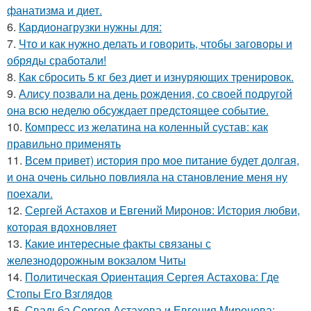
фанатизма и диет.
6.
Кардионагрузки нужны для:
7.
Что и как нужно делать и говорить, чтобы заговоры и
обряды сработали!
8.
Как сбросить 5 кг без диет и изнуряющих тренировок.
9.
Алису позвали на день рождения, со своей подругой
она всю неделю обсуждает предстоящее событие.
10.
Компресс из желатина на коленный сустав: как
правильно применять
11.
Всем привет) история про мое питание будет долгая,
и она очень сильно повлияла на становление меня ну
поехали.
12.
Сергей Астахов и Евгений Миронов: История любви,
которая вдохновляет
13.
Какие интересные факты связаны с
железнодорожным вокзалом Читы
14.
Политическая Ориентация Сергея Астахова: Где
Стопы Его Взглядов
15.
Свадьба Сергея Астахова и Евгения Миронова: