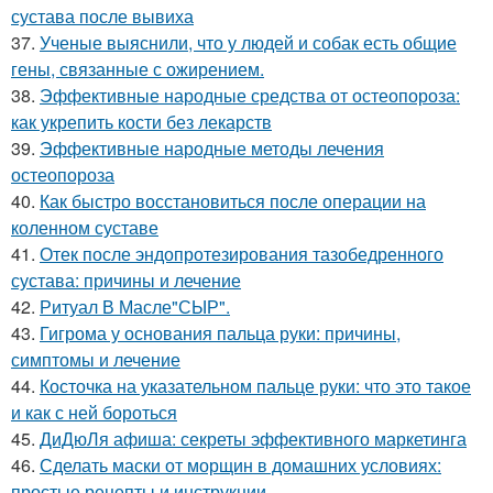
сустава после вывиха
37.
Ученые выяснили, что у людей и собак есть общие
гены, связанные с ожирением.
38.
Эффективные народные средства от остеопороза:
как укрепить кости без лекарств
39.
Эффективные народные методы лечения
остеопороза
40.
Как быстро восстановиться после операции на
коленном суставе
41.
Отек после эндопротезирования тазобедренного
сустава: причины и лечение
42.
Ритуал В Масле"СЫР".
43.
Гигрома у основания пальца руки: причины,
симптомы и лечение
44.
Косточка на указательном пальце руки: что это такое
и как с ней бороться
45.
ДиДюЛя афиша: секреты эффективного маркетинга
46.
Сделать маски от морщин в домашних условиях:
простые рецепты и инструкции