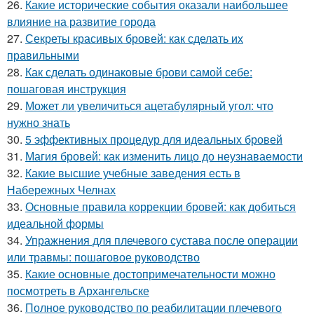
26.
Какие исторические события оказали наибольшее
влияние на развитие города
27.
Секреты красивых бровей: как сделать их
правильными
28.
Как сделать одинаковые брови самой себе:
пошаговая инструкция
29.
Может ли увеличиться ацетабулярный угол: что
нужно знать
30.
5 эффективных процедур для идеальных бровей
31.
Магия бровей: как изменить лицо до неузнаваемости
32.
Какие высшие учебные заведения есть в
Набережных Челнах
33.
Основные правила коррекции бровей: как добиться
идеальной формы
34.
Упражнения для плечевого сустава после операции
или травмы: пошаговое руководство
35.
Какие основные достопримечательности можно
посмотреть в Архангельске
36.
Полное руководство по реабилитации плечевого