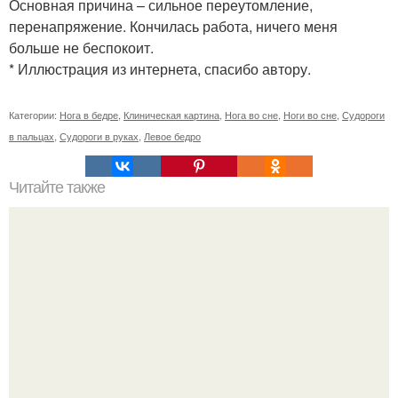
Основная причина – сильное переутомление,
перенапряжение. Кончилась работа, ничего меня
больше не беспокоит.
* Иллюстрация из интернета, спасибо автору.
Категории:
Нога в бедре
,
Клиническая картина
,
Нога во сне
,
Ноги во сне
,
Судороги
в пальцах
,
Судороги в руках
,
Левое бедро
Читайте также
* Заговор на похудение перед сном *.