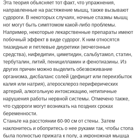
Эта теория объясняет тот факт, что упражнения,
направленные на растяжение мышц, также вызывают
судороги. В некоторых случаях, ночные спазмы мышц
ног могут быть симптомом какой-либо проблемы.
Например, некоторые лекарственные препараты имеют
побочный эффект в виде судорог. К ним относятся
тиазидные и петлевые диуретики (мочегонные
средства), нифедипин, циметидин, сальбутамол, статин,
тербуталин, литий, пеницилламин и фенотиазины. Из
других причин можно выделить обезвоживание
организма, дисбаланс солей (дефицит или переизбыток
калия или натрия), атеросклероз периферических
артерий, алкогольную интоксикацию, нетипичные
нарушения работы нервной системы. Отмечено также,
что судороги могут возникать на поздних сроках
беременности.
Станьте на расстоянии 60-90 см от стены. Затем
наклонитесь и обопритесь о нее руками так, чтобы стопа
была полностью прижата к полу, а икроножная мышца