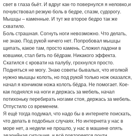
свет в глаза бьёт. И вдруг как-то повернулся я неловко,и
почувствовал резкую боль в бедре, спазм, судорогу.
Мышцы – каменные. И тут же второе бедро так же
схватило.
Боль страшная. Согнуть ноги невозможно. Что делать,
не знаю. Под рукой ничего нет. Попробовал мышцы
щипать, какое там, просто камень. Сложил ладони в
ковшики, стал бить по бёдрам. Никакого эффекта.
Скатился с кровати на палубу, грохнулся просто.
Подняться не могу. Знаю советы бывалых, что иголкой
нужно мышцы колоть, но под рукой только нож оказался,
начал я кончиком ножа колоть бёдра. Не помогает. Кое-
как поднялся на ноги и держась за мебель, начал
потихоньку перебирать ногами стоя, держась за мебель.
Отпустило со временем.
Я ещё тогда подумал, что надо бы в интернете поискать,
что делать в подобных случаях. Но интернета у нас в
море нет, а недели не прошло, у нас в машине опять
аварийная ситуация, и всё повторяется почти