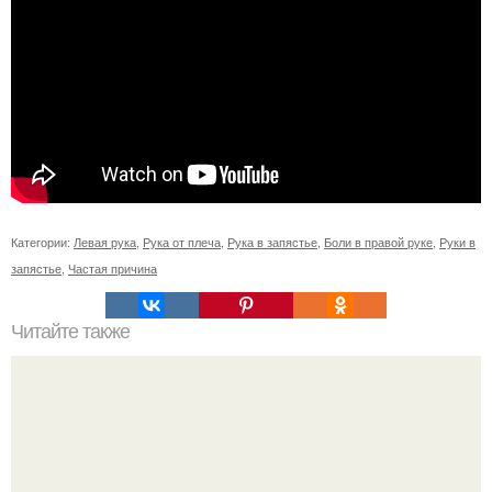
Категории:
Левая рука
,
Рука от плеча
,
Рука в запястье
,
Боли в правой руке
,
Руки в
запястье
,
Частая причина
Читайте также