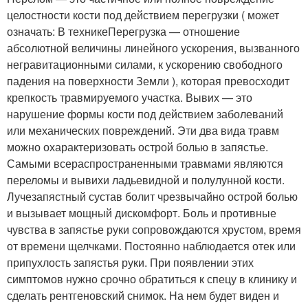
целостности кости под действием перегрузки ( может
означать: В техникеПерегрузка — отношение
абсолютной величины линейного ускорения, вызванного
негравитационными силами, к ускорению свободного
падения на поверхности Земли ), которая превосходит
крепкость травмируемого участка. Вывих — это
нарушение формы кости под действием заболеваний
или механических повреждений. Эти два вида травм
можно охарактеризовать острой болью в запястье.
Самыми всераспространенными травмами являются
переломы и вывихи ладьевидной и полулунной кости.
Лучезапястный сустав болит чрезвычайно острой болью
и вызывает мощный дискомфорт. Боль и противные
чувства в запястье руки сопровождаются хрустом, время
от времени щелчками. Постоянно наблюдается отек или
припухлость запястья руки. При появлении этих
симптомов нужно срочно обратиться к спецу в клинику и
сделать рентгеновский снимок. На нем будет виден и