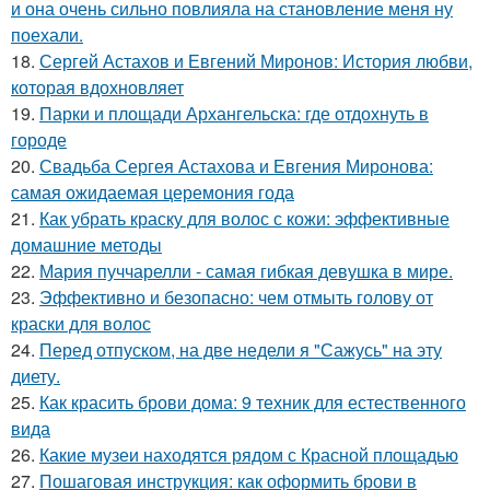
и она очень сильно повлияла на становление меня ну
поехали.
18.
Сергей Астахов и Евгений Миронов: История любви,
которая вдохновляет
19.
Парки и площади Архангельска: где отдохнуть в
городе
20.
Свадьба Сергея Астахова и Евгения Миронова:
самая ожидаемая церемония года
21.
Как убрать краску для волос с кожи: эффективные
домашние методы
22.
Мария пуччарелли - самая гибкая девушка в мире.
23.
Эффективно и безопасно: чем отмыть голову от
краски для волос
24.
Перед отпуском, на две недели я "Сажусь" на эту
диету.
25.
Как красить брови дома: 9 техник для естественного
вида
26.
Какие музеи находятся рядом с Красной площадью
27.
Пошаговая инструкция: как оформить брови в