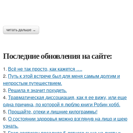
читать дальше →
Последние обновления на сайте:
1.
Всё не так просто, как кажется ….
2.
Путь к этой встрече был для меня самым долгим и
непростым путешествием.
3.
Решила я значит похудеть.
4.
Травматическая диссоциация, как я ее вижу, или еще
одна причина, по которой я люблю книги Робин хобб.
5.
Прощайте, отеки и лишние килограммы!
6.
О состоянии здоровья можно взглянув на лицо и шею
узнать.
7.
Гоар аветисян посадила 5-летнего сына на диету и