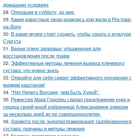
домашних условиях
28.
Операция в субботу, до нее.
29.
Какие известные люди родились или жили в Ростове-
на-Дону
30.
В какие музеи стоит сходить, чтобы узнать о культуре
Сургута
31.
Верни плечу здоровье: упражнения для
восстановления после травм
32.
Эффективные методы лечения вывиха плечевого
сустава: что нужно знать
33.
Откройте для себя секрет эффективного похудения с
жидким каштаном!
34.
"Нет Ничего Вкуснее, чем Быть Худой".
35.
Режиссер Марк Горобец сделал предложение руки и
сердца своей юной избраннице Александрине олексюк
за несколько дней до ее совершеннолетия.
36.
Хромота после эндопротезирования тазобедренного
сустава: причины и методы лечения
37.
Коллеги, поговорим о важном.