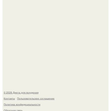
Синдром красной кожи: британец превратил себя в
инвалида из-за бесконтрольного использования мази.
Мощный обереговый заговор против напастей.
© 2026 Диета для похудения
Контакты
Пользовательское соглашение
Политика конфидециальности
Обратная связь