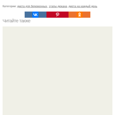
Категории:
диета для беременных
,
этапы дюкана
,
диета на каждый день
Читайте также
Прически и стрижки для полных девушек: как выбрать
идеальный вариант