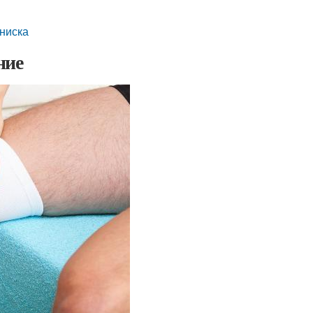
ниска
ние