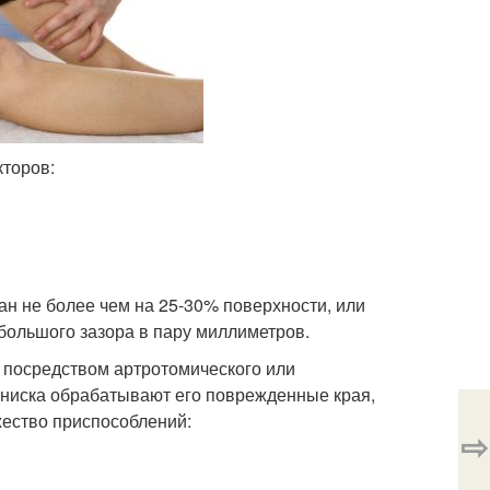
кторов:
ан не более чем на 25-30% поверхности, или
большого зазора в пару миллиметров.
 посредством артротомического или
ениска обрабатывают его поврежденные края,
жество приспособлений:
⇨