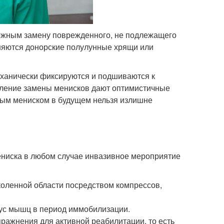
можным замену поврежденного, не подлежащего
няются донорские полулунные хрящи или
еханически фиксируются и подшиваются к
твление замены менисков дают оптимистичные
ным мениском в будущем нельзя излишне
ениска в любом случае инвазивное мероприятие
коленной области посредством компрессов,
нус мышц в период иммобилизации.
ражнения для активной реабилитации, то есть