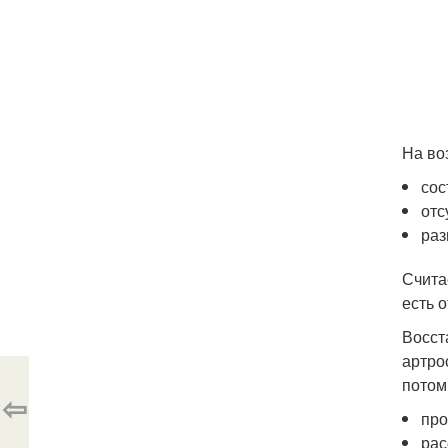
На во
сос
отс
раз
Счита
есть 
Восст
артро
потом
⇦
про
ра