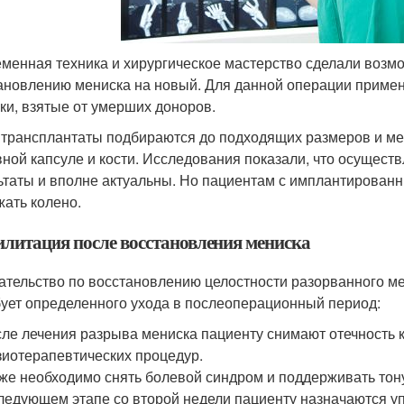
менная техника и хирургическое мастерство сделали воз
ановлению мениска на новый. Для данной операции приме
ки, взятые от умерших доноров.
 трансплантаты подбираются до подходящих размеров и м
вной капсуле и кости. Исследования показали, что осущес
ьтаты и вполне актуальны. Но пациентам с имплантирован
жать колено.
илитация после восстановления мениска
тельство по восстановлению целостности разорванного м
бует определенного ухода в послеоперационный период:
ле лечения разрыва мениска пациенту снимают отечность 
иотерапевтических процедур.
же необходимо снять болевой синдром и поддерживать то
ледующем этапе со второй недели пациенту назначаются уп