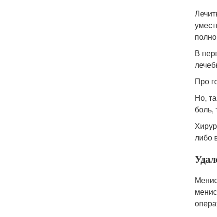
Лечит
умест
полно
В пер
лечеб
Про го
Но, т
боль,
Хирур
либо 
Удал
Менис
менис
опера