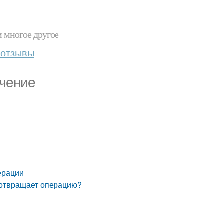
и многое другое
отзывы
ечение
ерации
дотвращает операцию?