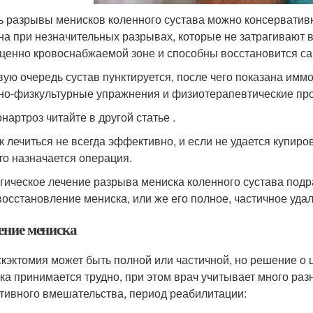
ь разрывы менисков коленного сустава можно консерватив
на при незначительных разрывах, которые не затрагивают 
ценно кровоснабжаемой зоне и способны восстановится са
вую очередь сустав пунктируется, после чего показана имм
но-физкультурные упражнения и физиотерапевтические пр
нартроз читайте в другой статье .
ак лечиться не всегда эффективно, и если не удается купир
 то назначается операция.
гическое лечение разрыва мениска коленного сустава подр
восстановление мениска, или же его полное, частичное уда
ение мениска
кэктомия может быть полной или частичной, но решение о 
ка принимается трудно, при этом врач учитывает много ра
тивного вмешательства, период реабилитации: