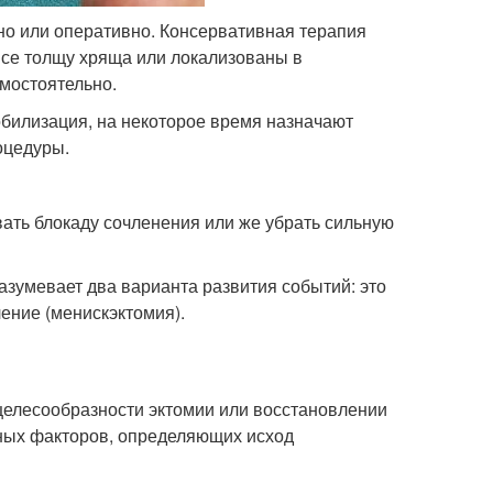
но или оперативно. Консервативная терапия
все толщу хряща или локализованы в
мостоятельно.
обилизация, на некоторое время назначают
оцедуры.
овать блокаду сочленения или же убрать сильную
азумевает два варианта развития событий: это
ление (менискэктомия).
целесообразности эктомии или восстановлении
зных факторов, определяющих исход