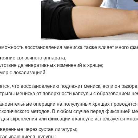
зможность восстановления мениска также влияет много фа
тояние связочного аппарата;
утствие дегенеративных изменений в хряще;
мер с локализацией.
ется, что восстановлению подлежит мениск, если он разорв
отрывы мениска от поверхности капсулы с образованием не
ановительные операции на полулунных хрящах проводятся
скопического методов. В любом случае перед фиксацией м
 для скрепления или фиксации к капсуле используется мно
веденные через сустав лигатуры;
ссасывающиеся шурупы;