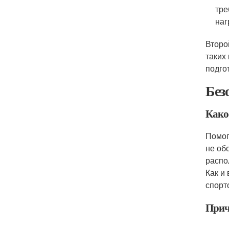
тре
наг
Второ
таких
подго
Без
Како
Помог
не об
распо
Как и
спорт
Прич