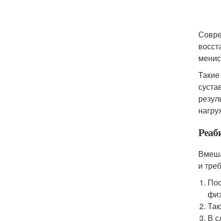
Совре
восст
менис
Такие
суста
резул
нагру
Реаб
Вмеша
и тре
Пос
физ
Так
В с