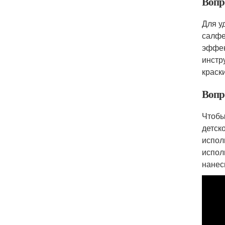
Вопр
Для у
салфе
эффек
инстр
краск
Вопро
Чтобы
детск
испол
испол
нанес