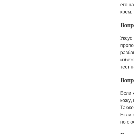
его н
крем.
Вопро
Уксус
пропо
разба
избеж
тест 
Вопро
Если 
кожу,
Также
Если 
но с 