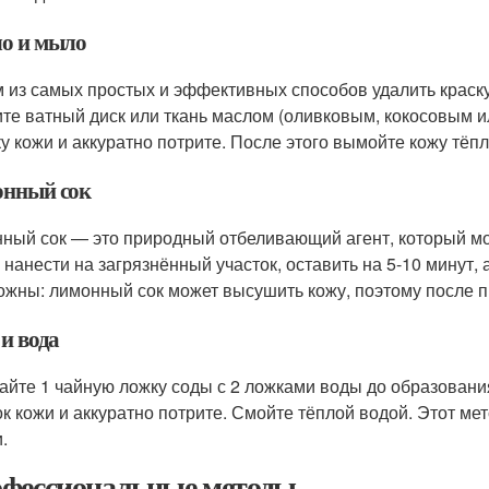
о и мыло
 из самых простых и эффективных способов удалить краску
те ватный диск или ткань маслом (оливковым, кокосовым и
ку кожи и аккуратно потрите. После этого вымойте кожу тёп
нный сок
ный сок — это природный отбеливающий агент, который мож
 нанести на загрязнённый участок, оставить на 5-10 минут, 
ожны: лимонный сок может высушить кожу, поэтому после 
и вода
йте 1 чайную ложку соды с 2 ложками воды до образования
ок кожи и аккуратно потрите. Смойте тёплой водой. Этот м
.
фессиональные методы