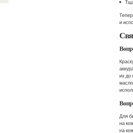
Тща
Тепер
и исп
Свя
Вопр
Краск
аккур
их до
масло
испол
Вопро
Для б
на ко
на ко