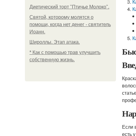
К
Диетический торт "Птичье Молоко".
К
Святой, которому молятся о
помощи, когда нет денег - святитель
Иоанн.
К
Широллы. Этап атака.
Быс
* Как с помощью трав улучшить
собственную жизнь.
Вве
Краск
волос
стать
профе
Нар
Если 
есть у