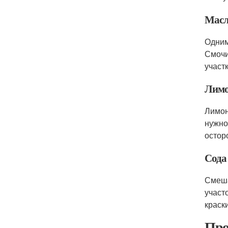
Масл
Одним
Смочи
участ
Лимо
Лимон
нужно
остор
Сода 
Смеша
участ
краски
Про