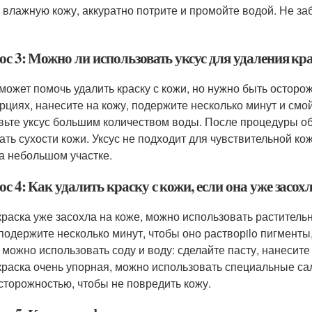
а влажную кожу, аккуратно потрите и промойте водой. Не 
с 3: Можно ли использовать уксус для удаления кр
 может помочь удалить краску с кожи, но нужно быть остор
рциях, нанесите на кожу, подержите несколько минут и смой
вьте уксус большим количеством воды. После процедуры о
ать сухости кожи. Уксус не подходит для чувствительной к
на небольшом участке.
с 4: Как удалить краску с кожи, если она уже засох
краска уже засохла на коже, можно использовать раститель
 подержите несколько минут, чтобы оно растворilo пигменты
 можно использовать соду и воду: сделайте пасту, нанесите
краска очень упорная, можно использовать специальные сал
осторожностью, чтобы не повредить кожу.