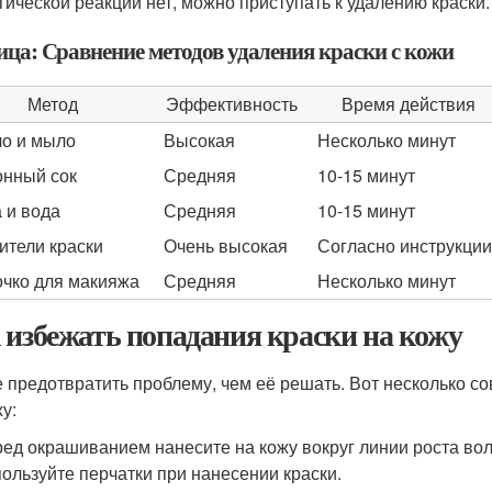
гической реакции нет, можно приступать к удалению краски.
ица: Сравнение методов удаления краски с кожи
Метод
Эффективность
Время действия
о и мыло
Высокая
Несколько минут
нный сок
Средняя
10-15 минут
 и вода
Средняя
10-15 минут
ители краски
Очень высокая
Согласно инструкции
чко для макияжа
Средняя
Несколько минут
 избежать попадания краски на кожу
 предотвратить проблему, чем её решать. Вот несколько со
у:
ед окрашиванием нанесите на кожу вокруг линии роста вол
ользуйте перчатки при нанесении краски.