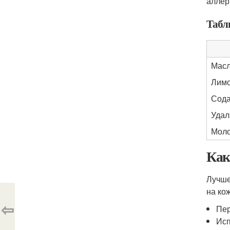
аллер
Табл
Масл
Лимо
Сода
Удал
Моло
Как
Лучше
на кож
⇦
Пер
Исп