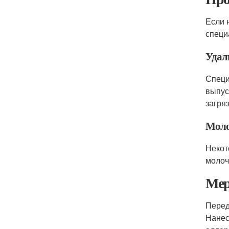
Если 
специ
Удал
Специ
выпус
загря
Моло
Некот
молоч
Мер
Перед
Нанес