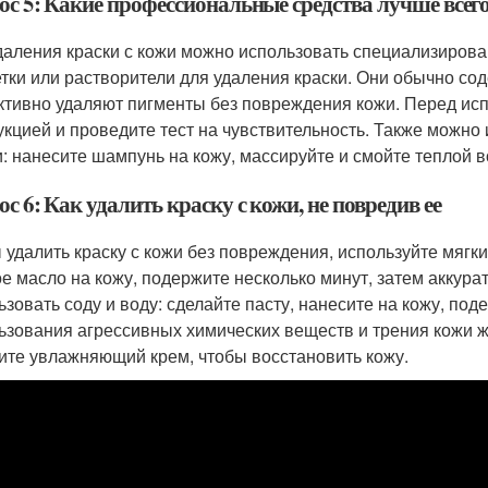
ос 5: Какие профессиональные средства лучше всего
даления краски с кожи можно использовать специализиров
тки или растворители для удаления краски. Они обычно со
тивно удаляют пигменты без повреждения кожи. Перед исп
укцией и проведите тест на чувствительность. Также можн
и: нанесите шампунь на кожу, массируйте и смойте теплой в
с 6: Как удалить краску с кожи, не повредив ее
 удалить краску с кожи без повреждения, используйте мягк
ое масло на кожу, подержите несколько минут, затем аккур
ьзовать соду и воду: сделайте пасту, нанесите на кожу, под
ьзования агрессивных химических веществ и трения кожи 
ите увлажняющий крем, чтобы восстановить кожу.