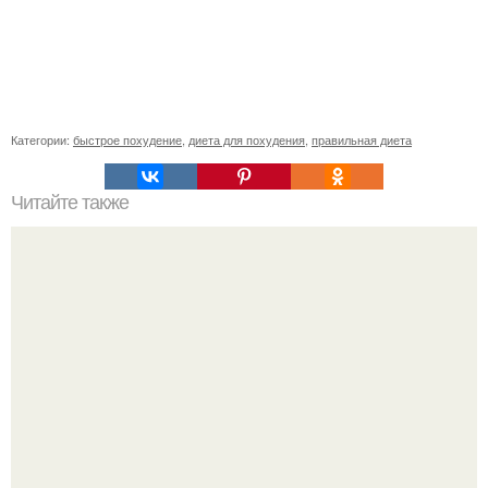
Категории:
быстрое похудение
,
диета для похудения
,
правильная диета
Читайте также
8 советов по удалению пятен от краски для волос с
мебели и пола. Как удалять любую краску и не испортить
вещь