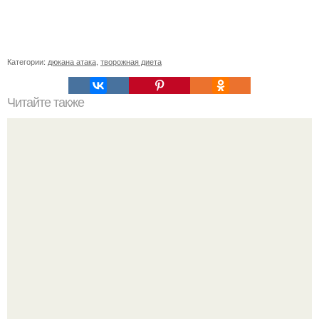
Категории:
дюкана атака
,
творожная диета
Читайте также
Список продуктов на одного человека. Список продуктов
на неделю (две) на 1 человека.