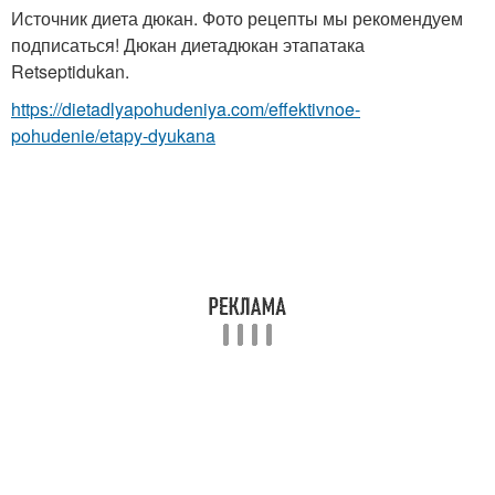
Источник диета дюкан. Фото рецепты мы рекомендуем
подписаться! Дюкан диетадюкан этапатака
Retseptidukan.
https://dietadlyapohudeniya.com/effektivnoe-
pohudenie/etapy-dyukana