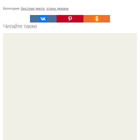
Категории:
быстрая диета
,
этапы дюкана
Читайте также
Список продуктов на одного человека. Список продуктов
на неделю (две) на 1 человека.