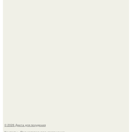
Представляете, какая грустная новость?
180626: вау, прошло уже 4 месяца с тех пор, как Чо боа
родила.
© 2026 Диета для похудения