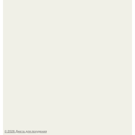
Это Моника - ей 26.
После трёхлетнего отсутствия в своей воркутинской
квартире, мужчина вернулся и обнаружил, что его
жилище стало пристанищем для стаи голубей.
© 2026 Диета для похудения