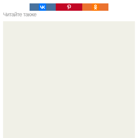
Читайте также
7 дней, 7 стаканов: методика, которая умерщвляет
брюшной жир!