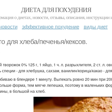
ДИЕТА ДЛЯ ПОХУДЕНИЯ
мация о диетах, новости, отзывы, описания, инструкции 
новости
эффективное похудение
виды диет
то для хлеба/печенья/кексов.
.
 творожок 0% 125 г, 1 яйцо, 1 ч. л. разрыхлителя, 2 ст. л. о
ь специи - для хлебушка, сахзам, ванилин/корица/какао - для
збиваю в блендере 1 минуту. Выпекать ровно 20 мин при 20
ольше форма, тем мягче лепешка, поэтому в маленьких форм
ны, в большой на хлеб.