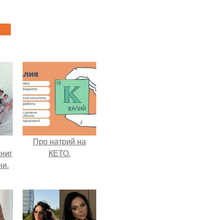
Про натрий на
ниг
КЕТО.
ни.