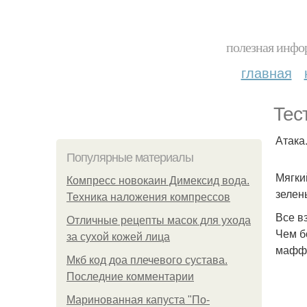
полезная инфор
главная
Тес
Атака
Популярные материалы
Мягкий
Компресс новокаин Димексид вода.
зелен
Техника наложения компрессов
Все в
Отличные рецепты масок для ухода
Чем б
за сухой кожей лица
маффи
Мкб код доа плечевого сустава.
Последние комментарии
Маринованная капуста "По-