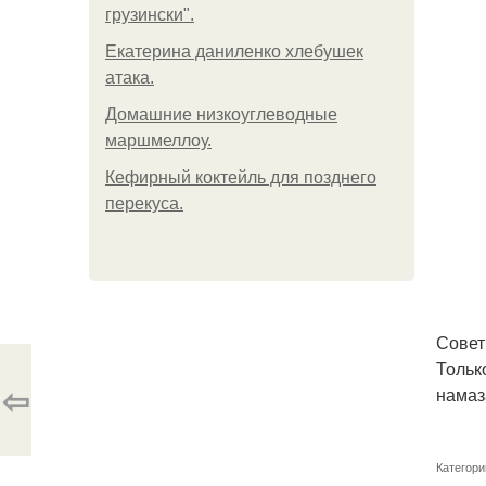
грузински".
Екатерина даниленко хлебушек
атака.
Домашние низкоуглеводные
маршмеллоу.
Кефирный коктейль для позднего
перекуса.
Совет
Тольк
⇦
намаз
Категори