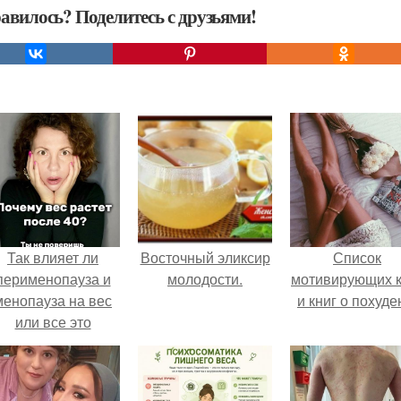
авилось? Поделитесь с друзьями!
Так влияет ли
Восточный эликсир
Список
перименопауза и
молодости.
мотивирующих к
менопауза на вес
и книг о похуде
или все это
ерунда?