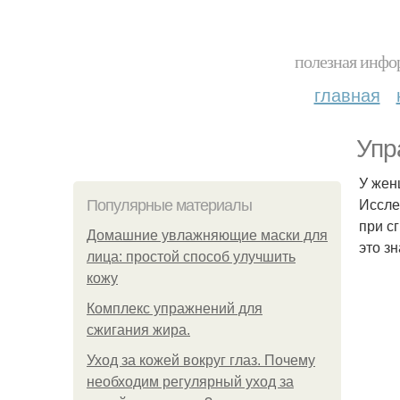
полезная инфор
главная
Упр
У жен
Иссле
Популярные материалы
при с
Домашние увлажняющие маски для
это з
лица: простой способ улучшить
кожу
Комплекс упражнений для
сжигания жира.
Уход за кожей вокруг глаз. Почему
необходим регулярный уход за