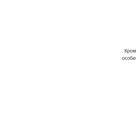
. Кро
особе