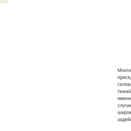
Многи
присе
силов
ткане
именн
случа
широк
задей