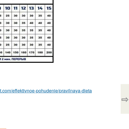
est.com/effektivnoe-pohudenie/pravilnaya-dieta
⇨