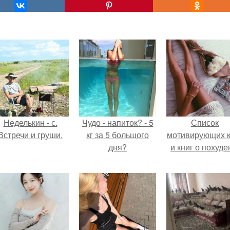
Неделькин - с.
Чудо - напиток? - 5
Список
Встречи и груши.
кг за 5 большого
мотивирующих к
дня?
и книг о похуде