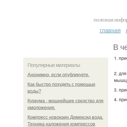
полезная инфор
главная
В ч
1. пр
Популярные материалы
2. дл
Анонимно, если опубликуете.
мышц 
Как быстро похудеть с помощью
3. пр
воды?
4. пр
Куркума - мощнейшее средство для
омоложения.
Компресс новокаин Димексид вода.
Техника наложения компрессов