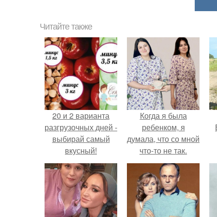
Читайте также
20 и 2 варианта
Когда я была
разгрузочных дней -
ребенком, я
выбирай самый
думала, что со мной
вкусный!
что-то не так.